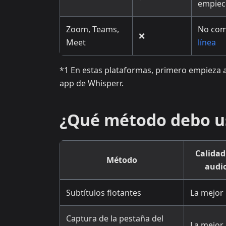
empiec
Zoom, Teams,
No comp
❌
Meet
línea
*1 En estas plataformas, primero empieza a r
app de Whisperr.
¿Qué método debo u
Calidad
Método
audi
Subtítulos flotantes
La mejor
Captura de la pestaña del
La mejor