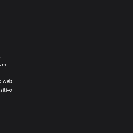
e
s en
io web
sitivo