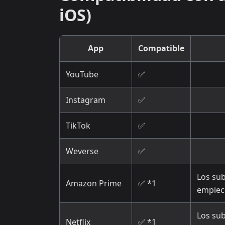
iOS)
App
Compatible
YouTube
✅
Instagram
✅
TikTok
✅
Weverse
✅
Los sub
Amazon Prime
✅ *1
empiec
Los sub
Netflix
✅ *1