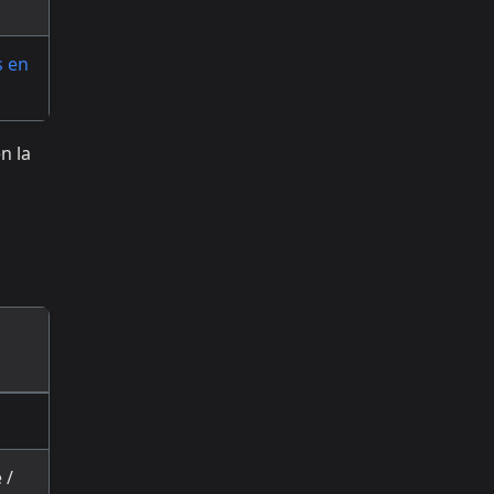
s en
n la
 /