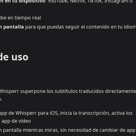
 en tu dispositivo
: YouTube, Netflix, TikTok, Instagram o
ibe en tiempo real
n pantalla
para que puedas seguir el contenido en tu idio
de uso
Whisperr superpone los subtítulos traducidos directamente
.
app de Whisperr para iOS, inicia la transcripción, activa los
u app de vídeo
 pantalla mientras miras, sin necesidad de cambiar de app