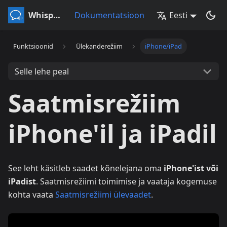
Whisperr
Dokumentatsioon
Eesti
Funktsioonid
Ülekanderežiim
iPhone/iPad
Selle lehe peal
Saatmisrežiim
iPhone'il ja iPadil
See leht käsitleb saadet kõnelejana oma
iPhone'ist või
iPadist
. Saatmisrežiimi toimimise ja vaataja kogemuse
kohta vaata
Saatmisrežiimi ülevaadet
.