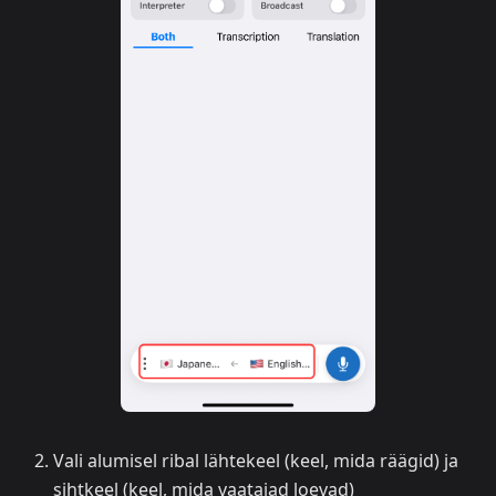
Vali alumisel ribal lähtekeel (keel, mida räägid) ja
sihtkeel (keel, mida vaatajad loevad)