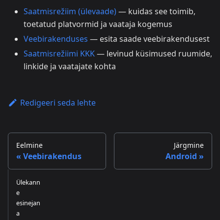
Saatmisrežiim (ülevaade)
— kuidas see toimib,
toetatud platvormid ja vaataja kogemus
Veebirakenduses
— esita saade veebirakendusest
Saatmisrežiimi KKK
— levinud küsimused ruumide,
linkide ja vaatajate kohta
Redigeeri seda lehte
Eelmine
Järgmine
Veebirakendus
Android
Ülekann
e
esinejan
a