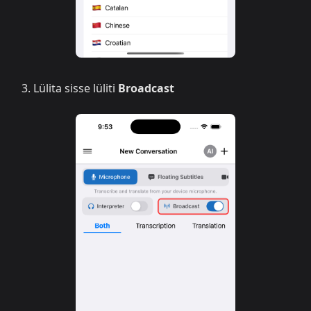
Lülita sisse lüliti
Broadcast