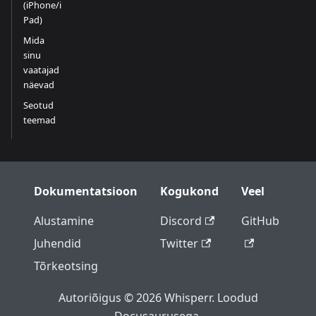
(iPhone/i
Pad)
Mida
sinu
vaatajad
näevad
Seotud
teemad
Dokumentatsioon
Kogukond
Veel
Alustamine
Discord
GitHub
Juhendid
Twitter
Tõrkeotsing
Autoriõigus © 2026 Whisperr. Loodud