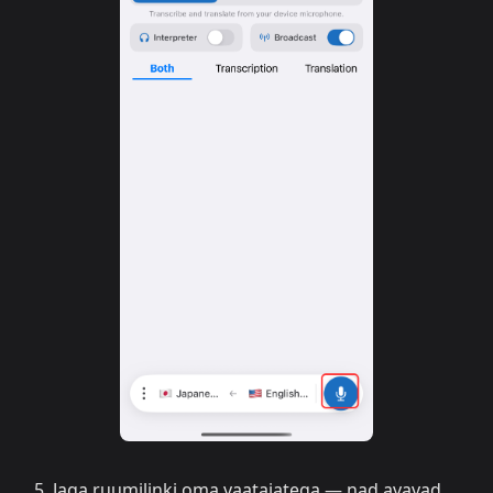
Jaga ruumilinki oma vaatajatega — nad avavad