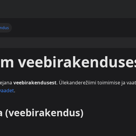
endus
im veebirakenduse
lejana
veebirakendusest
. Ülekanderežiimi toimimise ja vaa
vaadet
.
 (veebirakendus)