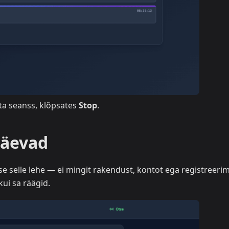
eta seanss, klõpsates
Stop
.
näevad
e selle lehe — ei mingit rakendust, kontot ega registreerim
kui sa räägid.