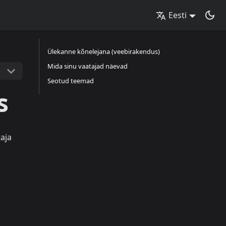
Eesti
Ülekanne kõnelejana (veebirakendus)
Mida sinu vaatajad näevad
Seotud teemad
s
taja