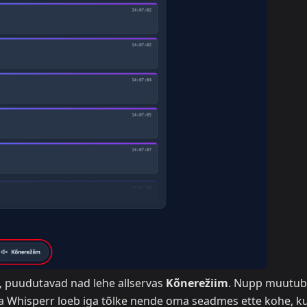
, puudutavad nad lehe allservas
Kõnerežiim
. Nupp muutub
ja Whisperr loeb iga tõlke nende oma seadmes ette kohe, ku