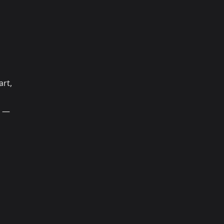
art,
e —