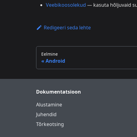
Veebikoosolekud
— kasuta hõljuvaid su
Redigeeri seda lehte
Eelmine
Android
Dokumentatsioon
Alustamine
Juhendid
Tõrkeotsing