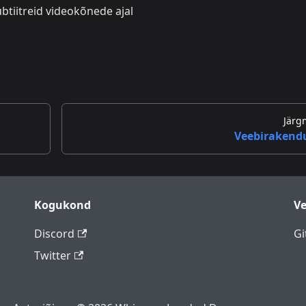
btiitreid videokõnede ajal
Järg
Veebirakend
Kogukond
Ve
Discord
Gi
Twitter