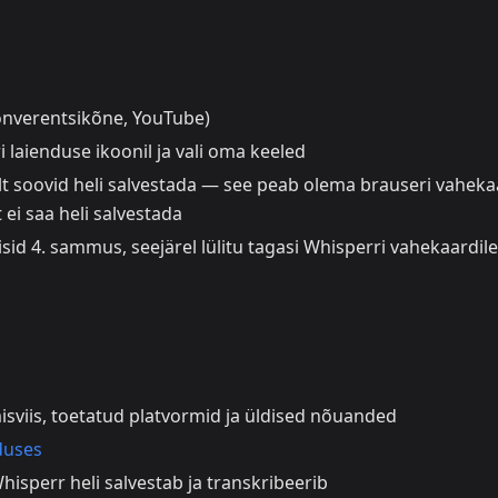
 konverentsikõne, YouTube)
 laienduse ikoonil ja vali oma keeled
elt soovid heli salvestada — see peab olema brauseri vaheka
ei saa heli salvestada
isid 4. sammus, seejärel lülitu tagasi Whisperri vahekaardil
sviis, toetatud platvormid ja üldised nõuanded
duses
isperr heli salvestab ja transkribeerib