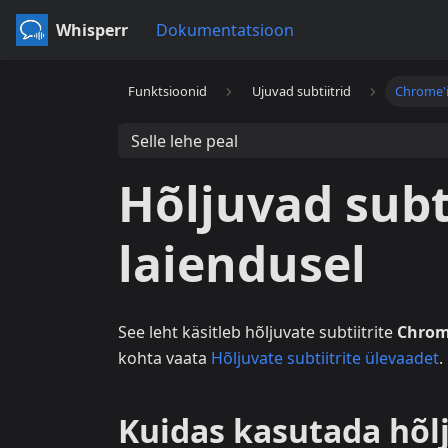
Whisperr
Dokumentatsioon
Funktsioonid
Ujuvad subtiitrid
Chrome'i
Selle lehe peal
Hõljuvad subt
laiendusel
See leht käsitleb hõljuvate subtiitrite
Chrom
kohta vaata
Hõljuvate subtiitrite ülevaadet
.
Kuidas kasutada hõlj