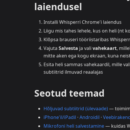
laiendusel
Installi Whisperri Chrome'i laiendus
Liigu mis tahes lehele, kus on heli (nt
Klõpsa brauseri tööriistaribas Whisperri
Vajuta
Salvesta
ja vali
vahekaart
, mill
mitte aken ega kogu ekraan, kuna neist 
Esita heli sammas vahekaardil, mille val
subtiitrid ilmuvad reaalajas
Seotud teemad
Hõljuvad subtiitrid (ülevaade)
— toimimi
iPhone'il/iPadil
·
Androidil
·
Veebiraken
Mikrofoni heli salvestamine
— kuidas Wh