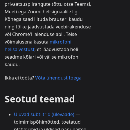
privaatsuspiirangute tõttu otse Teamsi,
Meeti ega Zoomi helisignaalile ligi.
Kõnega saad liituda brauseri kaudu
ning tõlke jäädvustada veebirakenduse
või Chrome'i laienduse abil. Teise
võimalusena kasuta
mikrofoni
helisalvestust
, et jäädvustada heli
seadme kõlari või välise mikrofoni
kaudu.
Ikka ei tööta?
Võta ühendust toega
Seotud teemad
Ujuvad subtiitrid (ülevaade)
—
toimimispõhimõtted, toetatud
platvormid ja üldised näpunäited