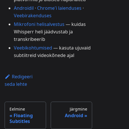
Androidil
·
Chrome'i laienduses
·
Veebirakenduses
Mikrofoni helisalvestus
— kuidas
Whisperr heli jäädvustab ja
transkribeerib
Veebikohtumised
— kasuta ujuvaid
subtiitreid videokõnede ajal
Redigeeri
seda lehte
Eelmine
Järgmine
Floating
Android
Subtitles