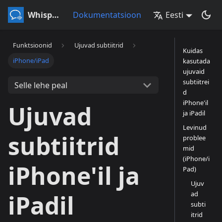
Whisperr
Dokumentatsioon
Eesti
Funktsioonid
Ujuvad subtiitrid
Kuidas
iPhone/iPad
kasutada
ujuvaid
subtiitrei
Selle lehe peal
d
iPhone'il
Ujuvad
ja iPadil
Levinud
subtiitrid
problee
mid
(iPhone/i
iPhone'il ja
Pad)
Ujuv
ad
iPadil
subti
itrid