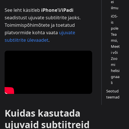
ei
ilmu
See leht käsitleb
iPhone'i/iPadi
iOS-
seadistust ujuvate subtiitrite jaoks.
is
Toimimispõhimõtete ja toetatud
pole
platvormide kohta vaata
ujuvate
Tea
subtiitrite ülevaadet
.
msi,
Meet
i või
Zoo
mi
helisi
gnaa
li
Seotud
teemad
Kuidas kasutada
ujuvaid subtiitreid