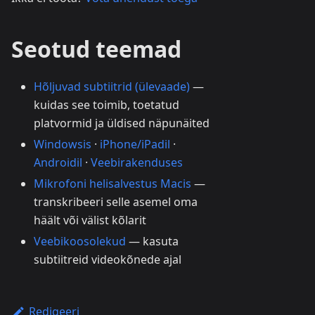
Seotud teemad
Hõljuvad subtiitrid (ülevaade)
—
kuidas see toimib, toetatud
platvormid ja üldised näpunäited
Windowsis
·
iPhone/iPadil
·
Androidil
·
Veebirakenduses
Mikrofoni helisalvestus Macis
—
transkribeeri selle asemel oma
häält või välist kõlarit
Veebikoosolekud
— kasuta
subtiitreid videokõnede ajal
Redigeeri