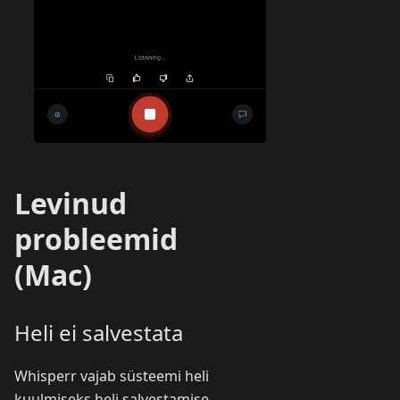
Levinud
probleemid
(Mac)
Heli ei salvestata
Whisperr vajab süsteemi heli
kuulmiseks heli salvestamise