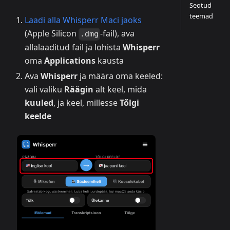
Seotud
teemad
Laadi alla Whisperr Maci jaoks
(Apple Silicon
-fail), ava
.dmg
allalaaditud fail ja lohista
Whisperr
oma
Applications
kausta
Ava
Whisperr
ja määra oma keeled:
vali valiku
Räägin
alt keel, mida
kuuled
, ja keel, millesse
Tõlgi
keelde