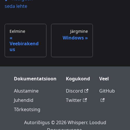
seda lehte
Eelmine
Järgmine
Windows
Veebirakend
us
Dokumentatsioon
Kogukond
Veel
Alustamine
Discord
GitHub
Juhendid
Twitter
Tõrkeotsing
Autoriõigus © 2026 Whisperr. Loodud