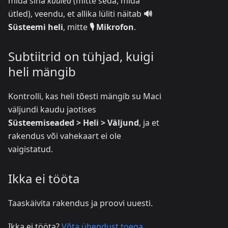
mida sina
kuuled
(mitte seda, mida
ütled), veendu, et allika lüliti näitab
🔊
Süsteemi heli
, mitte
🎙️ Mikrofon
.
Subtiitrid on tühjad, kuigi
heli mängib
Kontrolli, kas heli tõesti mängib su Maci
väljundi kaudu jaotises
Süsteemiseaded > Heli > Väljund
, ja et
rakendus või vahekaart ei ole
vaigistatud.
Ikka ei tööta
Taaskäivita rakendus ja proovi uuesti.
Ikka ei tööta?
Võta ühendust toega