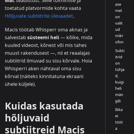
Mac
seadistust. Selle toimimise ja
ase
toetatud platvormide kohta vaata
mel
Hõljuvate subtiitrite ülevaadet
.
on
valit
Macis töötab Whisperr oma aknas ja
ud
mikr
salvestab
süsteemi heli
— kõike, mida
ofon
kuuled videost, kõnest või mis tahes
Subti
muust rakendusest —, nii et reaalajas
itrid
subtiitrid ilmuvad su sisu kõrvale. Hoia
on
Whisperri aken nähtaval oma sisu
tühja
d,
kõrval (näiteks kinnitatuna ekraani
kuigi
ühele küljele).
heli
män
gib
Kuidas kasutada
Ikka
hõljuvaid
ei
tööt
subtiitreid Macis
a