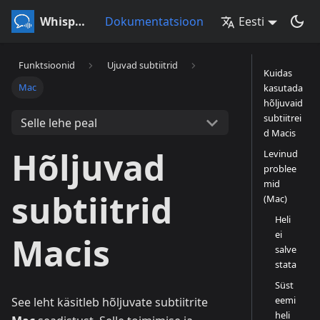
Whisperr
Dokumentatsioon
Eesti
Funktsioonid
Ujuvad subtiitrid
Kuidas
Mac
kasutada
hõljuvaid
subtiitrei
Selle lehe peal
d Macis
Hõljuvad
Levinud
problee
mid
subtiitrid
(Mac)
Heli
ei
Macis
salve
stata
Süst
eemi
See leht käsitleb hõljuvate subtiitrite
heli