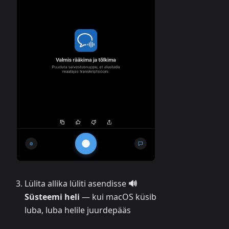
Lülita allika lüliti asendisse
🔊
Süsteemi heli
— kui macOS küsib
luba, luba helile juurdepääs