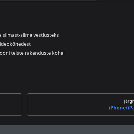
 silmast-silma vestlusteks
videokõnedest
ooni teiste rakenduste kohal
Järg
iPhone/iP