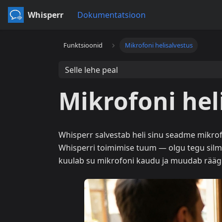
Whisperr
Dokumentatsioon
Funktsioonid
Mikrofoni helisalvestus
Selle lehe peal
Mikrofoni hel
Whisperr salvestab heli sinu seadme mikrofo
Whisperri toimimise tuum — olgu tegu silma
kuulab su mikrofoni kaudu ja muudab räägi