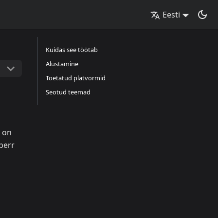
Eesti
Kuidas see töötab
Alustamine
Toetatud platvormid
Seotud teemad
e on
perr