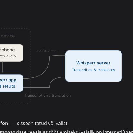
foni
— sisseehitatud või välist
emootorisse
reaalajas töötlemiseks (vajalik on internetiühe