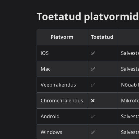
Toetatud platvormid
Platvorm
Toetatud
iOS
✅
Salvesta
Mac
✅
Salvesta
Veebirakendus
✅
Nõuab b
Chrome'i laiendus
❌
Mikrofo
Android
✅
Salvesta
Windows
✅
Salvesta