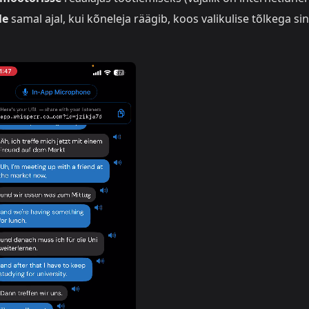
le
samal ajal, kui kõneleja räägib, koos valikulise tõlkega si