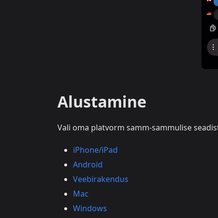
Alustamine
Vali oma platvorm samm-sammulise seadist
iPhone/iPad
Android
Veebirakendus
Mac
Windows