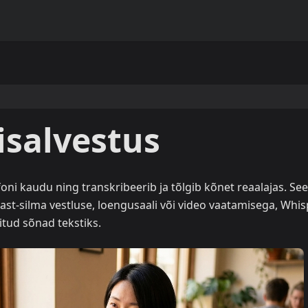
isalvestus
ni kaudu ning transkribeerib ja tõlgib kõnet reaalajas. Se
st-silma vestluse, loengusaali või video vaatamisega, Whis
tud sõnad tekstiks.