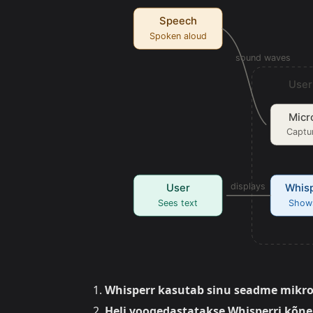
Whisperr kasutab sinu seadme mikro
Heli voogedastatakse Whisperri kõn