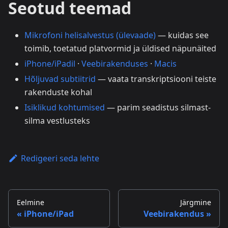
Seotud teemad
Mikrofoni helisalvestus (ülevaade)
— kuidas see
toimib, toetatud platvormid ja üldised näpunäited
iPhone/iPadil
·
Veebirakenduses
·
Macis
Hõljuvad subtiitrid
— vaata transkriptsiooni teiste
rakenduste kohal
Isiklikud kohtumised
— parim seadistus silmast-
silma vestlusteks
Redigeeri seda lehte
Eelmine
Järgmine
iPhone/iPad
Veebirakendus