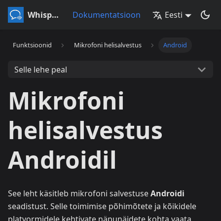
Whisperr
Dokumentatsioon
Eesti
Funktsioonid
Mikrofoni helisalvestus
Android
Selle lehe peal
Mikrofoni
helisalvestus
Androidil
See leht käsitleb mikrofoni salvestuse
Androidi
seadistust. Selle toimimise põhimõtete ja kõikidele
platvormidele kehtivate näpunäidete kohta vaata