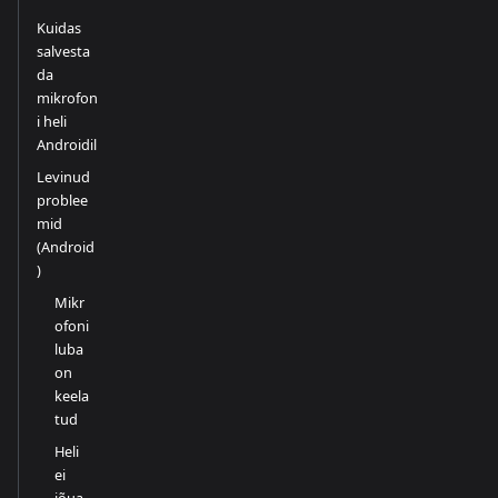
Kuidas
salvesta
da
mikrofon
i heli
Androidil
Levinud
problee
mid
(Android
)
Mikr
ofoni
luba
on
keela
tud
Heli
ei
jõua