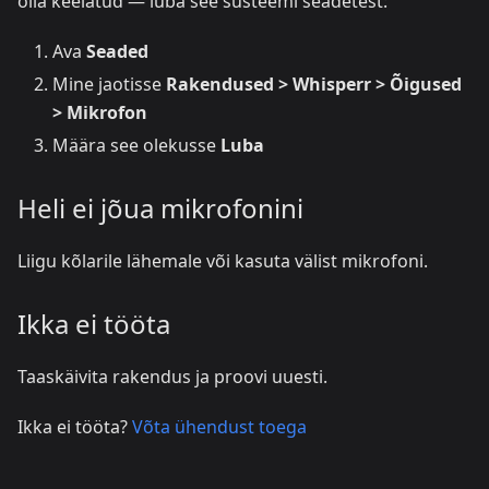
olla keelatud — luba see süsteemi seadetest:
Ava
Seaded
Mine jaotisse
Rakendused > Whisperr > Õigused
> Mikrofon
Määra see olekusse
Luba
Heli ei jõua mikrofonini
Liigu kõlarile lähemale või kasuta välist mikrofoni.
Ikka ei tööta
Taaskäivita rakendus ja proovi uuesti.
Ikka ei tööta?
Võta ühendust toega