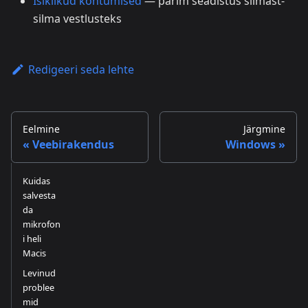
Isiklikud kohtumised
— parim seadistus silmast-
silma vestlusteks
Redigeeri seda lehte
Eelmine
Järgmine
Veebirakendus
Windows
Kuidas
salvesta
da
mikrofon
i heli
Macis
Levinud
problee
mid