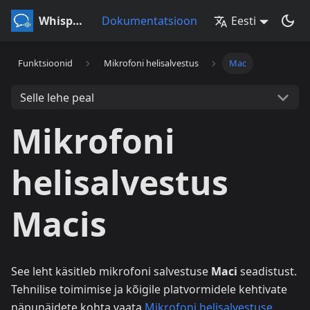
Whisperr
Dokumentatsioon
Eesti
Funktsioonid
Mikrofoni helisalvestus
Mac
Selle lehe peal
Mikrofoni
helisalvestus
Macis
See leht käsitleb mikrofoni salvestuse
Maci
seadistust.
Tehnilise toimimise ja kõigile platvormidele kehtivate
näpunäidete kohta vaata
Mikrofoni helisalvestuse