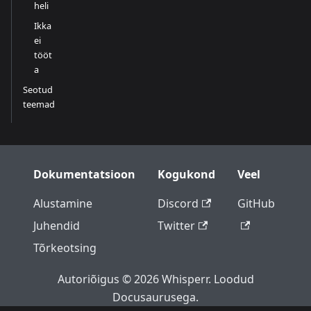
heli
Ikka
ei
tööt
a
Seotud
teemad
Dokumentatsioon
Kogukond
Veel
Alustamine
Discord
GitHub
Juhendid
Twitter
Tõrkeotsing
Autoriõigus © 2026 Whisperr. Loodud
Docusaurusega.