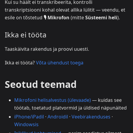
Kui su häält ei transkribeerita, kontrolli
transkriptsiooni kohal olevat allika lülitit — veendu, et
esile on tõstetud
🎙️ Mikrofon
(mitte
Süsteemi heli
).
Ikka ei tööta
Taaskäivita rakendus ja proovi uuesti.
Ikka ei tööta?
Võta ühendust toega
Seotud teemad
Mikrofoni helisalvestus (ülevaade)
— kuidas see
töötab, toetatud platvormid ja üldised näpunäited
iPhone/iPadil
·
Androidil
·
Veebirakenduses
·
Windowsis