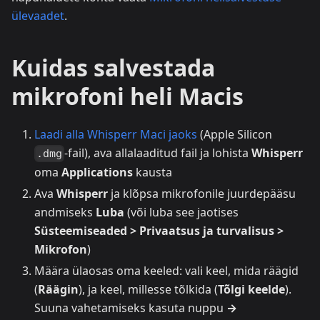
ülevaadet
.
Kuidas salvestada
mikrofoni heli Macis
Laadi alla Whisperr Maci jaoks
(Apple Silicon
-fail), ava allalaaditud fail ja lohista
Whisperr
.dmg
oma
Applications
kausta
Ava
Whisperr
ja klõpsa mikrofonile juurdepääsu
andmiseks
Luba
(või luba see jaotises
Süsteemiseaded > Privaatsus ja turvalisus >
Mikrofon
)
Määra ülaosas oma keeled: vali keel, mida räägid
(
Räägin
), ja keel, millesse tõlkida (
Tõlgi keelde
).
Suuna vahetamiseks kasuta nuppu
→