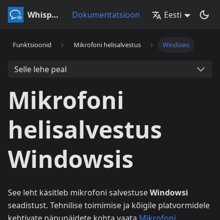
Whisperr
Dokumentatsioon
Eesti
Funktsioonid
Mikrofoni helisalvestus
Windows
Selle lehe peal
Mikrofoni
helisalvestus
Windowsis
See leht käsitleb mikrofoni salvestuse
Windowsi
seadistust. Tehnilise toimimise ja kõigile platvormidele
kehtivate näpunäidete kohta vaata
Mikrofoni