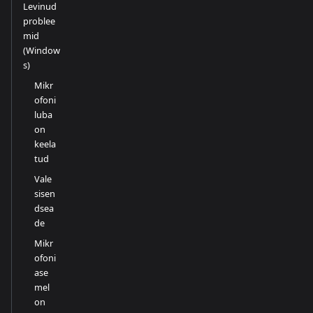
Levinud
problee
mid
(Window
s)
Mikr
ofoni
luba
on
keela
tud
Vale
sisen
dsea
de
Mikr
ofoni
ase
mel
on