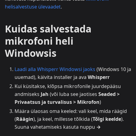
helisalvestuse ülevaadet
.
Kuidas salvestada
mikrofoni heli
Windowsis
Laadi alla Whisperr Windowsi jaoks
(Windows 10 ja
uuemad), käivita installer ja ava
Whisperr
Kui küsitakse, klõpsa mikrofonile juurdepääsu
andmiseks
Jah
(või luba see jaotises
Seaded >
Privaatsus ja turvalisus > Mikrofon
)
Määra ülaosas oma keeled: vali keel, mida räägid
(
Räägin
), ja keel, millesse tõlkida (
Tõlgi keelde
).
Suuna vahetamiseks kasuta nuppu
→