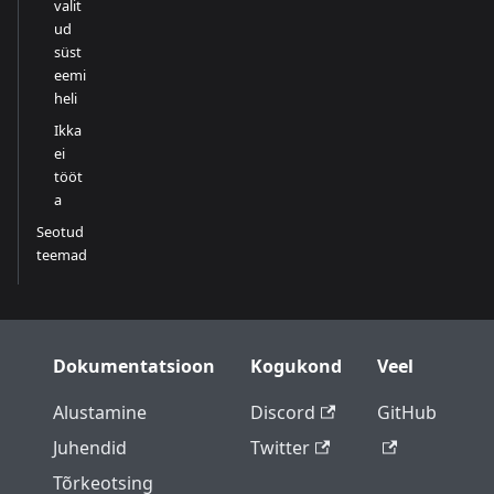
valit
ud
süst
eemi
heli
Ikka
ei
tööt
a
Seotud
teemad
Dokumentatsioon
Kogukond
Veel
Alustamine
Discord
GitHub
Juhendid
Twitter
Tõrkeotsing