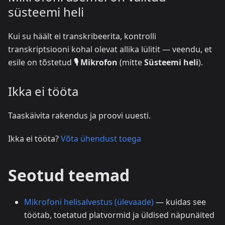
süsteemi heli
Kui su häält ei transkribeerita, kontrolli
transkriptsiooni kohal olevat allika lülitit — veendu, et
esile on tõstetud
🎙️ Mikrofon
(mitte
Süsteemi heli
).
Ikka ei tööta
Taaskäivita rakendus ja proovi uuesti.
Ikka ei tööta?
Võta ühendust toega
Seotud teemad
Mikrofoni helisalvestus (ülevaade)
— kuidas see
töötab, toetatud platvormid ja üldised näpunäited