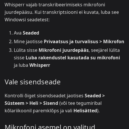
Whisperr vajab transkribeerimiseks mikrofoni
juurdepääsu. Kui transkriptsiooni ei kuvata, luba see
Windowsi seadetest:
Ava
Seaded
Mine jaotisse
Privaatsus ja turvalisus > Mikrofon
Lülita sisse
Mikrofoni juurdepääs
, seejärel lülita
sisse
Luba rakendustel kasutada su mikrofoni
ja luba
Whisperr
Vale sisendseade
Kontrolli õiget sisendseadet jaotises
Seaded >
Süsteem > Heli > Sisend
(või tee tegumiribal
kõlariikoonil paremklõps ja vali
Helisätted
).
Mikrofoni asemel on valitud