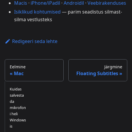
Macis
·
iPhone/iPadil
·
Androidil
·
Veebirakenduses
Isiklikud kohtumised
— parim seadistus silmast-
silma vestlusteks
Redigeeri seda lehte
Eelmine
Järgmine
Mac
Floating Subtitles
Kuidas
salvesta
da
mikrofon
i heli
Windows
is