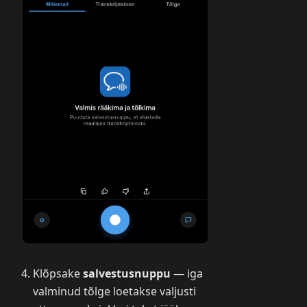
Klõpsake
salvestusnuppu
— iga
valminud tõlge loetakse valjusti