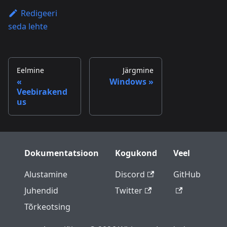
Redigeeri
seda lehte
Eelmine
Järgmine
Windows
Veebirakend
us
Dokumentatsioon
Kogukond
Veel
Alustamine
Discord
GitHub
Juhendid
Twitter
Tõrkeotsing