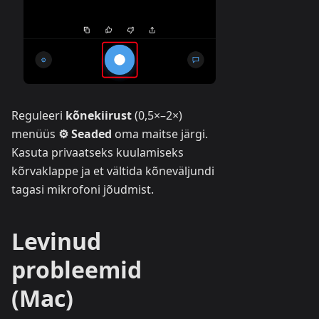
Reguleeri
kõnekiirust
(0,5×–2×)
menüüs
⚙ Seaded
oma maitse järgi.
Kasuta privaatseks kuulamiseks
kõrvaklappe ja et vältida kõneväljundi
tagasi mikrofoni jõudmist.
Levinud
probleemid
(Mac)