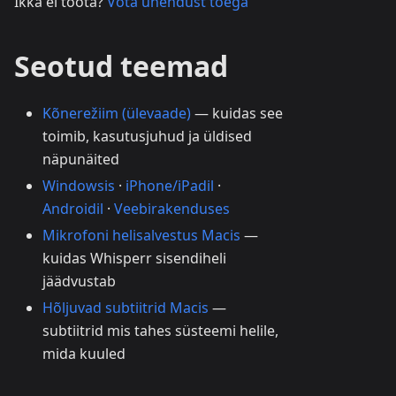
Ikka ei tööta?
Võta ühendust toega
Seotud teemad
Kõnerežiim (ülevaade)
— kuidas see
toimib, kasutusjuhud ja üldised
näpunäited
Windowsis
·
iPhone/iPadil
·
Androidil
·
Veebirakenduses
Mikrofoni helisalvestus Macis
—
kuidas Whisperr sisendiheli
jäädvustab
Hõljuvad subtiitrid Macis
—
subtiitrid mis tahes süsteemi helile,
mida kuuled