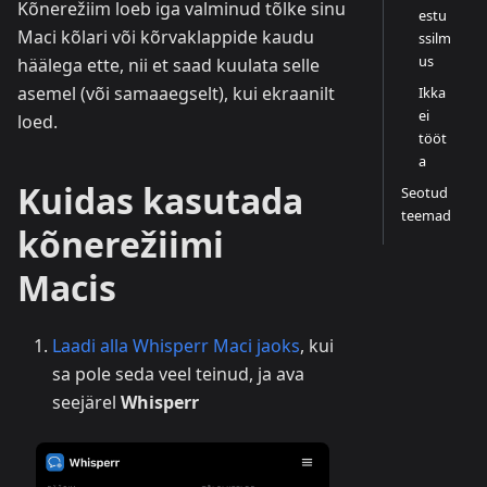
Kõnerežiim loeb iga valminud tõlke sinu
estu
Maci kõlari või kõrvaklappide kaudu
ssilm
us
häälega ette, nii et saad kuulata selle
asemel (või samaaegselt), kui ekraanilt
Ikka
ei
loed.
tööt
a
Kuidas kasutada
Seotud
teemad
kõnerežiimi
Macis
Laadi alla Whisperr Maci jaoks
, kui
sa pole seda veel teinud, ja ava
seejärel
Whisperr