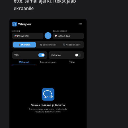
ette, samal ajal kui tekst jääb
ekraanile