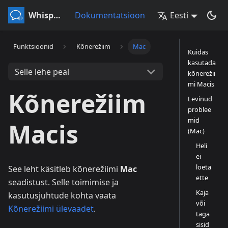
Whisperr
Dokumentatsioon
Eesti
Funktsioonid
Kõnerežiim
Mac
Kuidas
kasutada
Selle lehe peal
kõnerežii
mi Macis
Kõnerežiim
Levinud
problee
mid
Macis
(Mac)
Heli
ei
loeta
See leht käsitleb kõnerežiimi
Mac
ette
seadistust. Selle toimimise ja
Kaja
kasutusjuhtude kohta vaata
või
Kõnerežiimi ülevaadet
.
taga
sisid