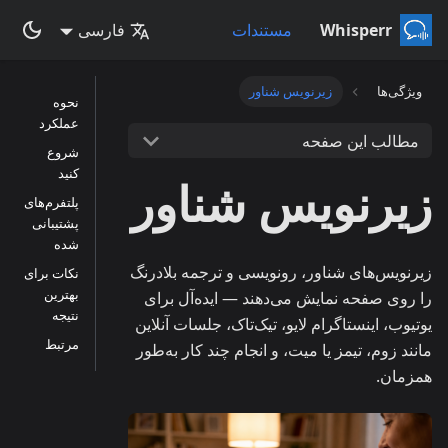
Whisperr
مستندات
فارسی
ویژگی‌ها
زیرنویس شناور
نحوه
عملکرد
مطالب این صفحه
شروع
کنید
زیرنویس شناور
پلتفرم‌های
پشتیبانی‌
شده
زیرنویس‌های شناور، رونویسی و ترجمه بلادرنگ
نکات برای
بهترین
را روی صفحه نمایش می‌دهند — ایده‌آل برای
نتیجه
یوتیوب، اینستاگرام لایو، تیک‌تاک، جلسات آنلاین
مرتبط
مانند زوم، تیمز یا میت، و انجام چند کار به‌طور
همزمان.