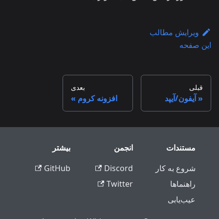
ویرایش مطالب
این صفحه
قبلی
بعدی
آیفون/آیپد
افزونه کروم
مستندات
انجمن
بیشتر
شروع به کار
Discord
GitHub
راهنماها
Twitter
عیب‌یابی