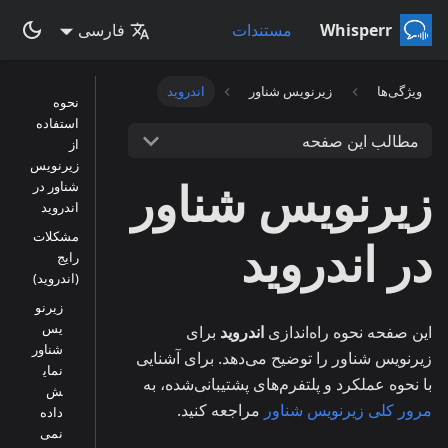
Whisperr
مستندات
فارسی
ویژگی‌ها
زیرنویس شناور
اندروید
نحوه
استفاده
مطالب این صفحه
از
زیرنویس
زیرنویس شناور
شناور در
اندروید
مشکلات
در اندروید
رایج
(اندروید)
زیرنو
یس
این صفحه نحوه راه‌اندازی
اندروید
برای
شناور
زیرنویس شناور را توضیح می‌دهد. برای آشنایی
نمای
با نحوه عملکرد و پلتفرم‌های پشتیبانی‌شده، به
ش
مرور کلی زیرنویس شناور
مراجعه کنید.
داده
نمی‌