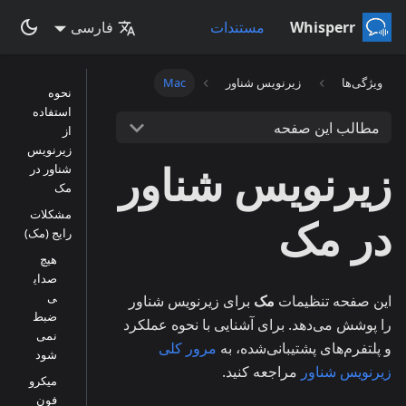
Whisperr
مستندات
فارسی
ویژگی‌ها
زیرنویس شناور
Mac
نحوه
استفاده
مطالب این صفحه
از
زیرنویس
زیرنویس شناور
شناور در
مک
مشکلات
در مک
رایج (مک)
هیچ
صدای
ی
این صفحه تنظیمات
مک
برای زیرنویس شناور
ضبط
را پوشش می‌دهد. برای آشنایی با نحوه عملکرد
نمی‌
و پلتفرم‌های پشتیبانی‌شده، به
مرور کلی
شود
زیرنویس شناور
مراجعه کنید.
میکرو
فون