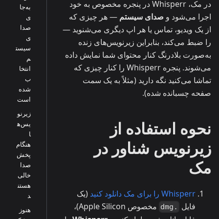
در مک، Whisperr در پنجره مخصوص به خود
به‌جا
اجرا می‌شود و
صدای سیستم
— هر چیزی که
ی
صدا
از یک ویدیو، تماس یا هر اپ دیگری می‌شنوید —
ی
را ضبط می‌کند، بنابراین زیرنویس‌های زنده
سیست
به‌صورت بلادرنگ کنار محتوای شما نمایش داده
م
می‌شوند. پنجره Whisperr را کنار چیزی که
انتخا
ب
تماشا می‌کنید نگه دارید (مثلاً به یک سمت
شده
صفحه چسبانده شده).
است
زیرنو
نحوه استفاده از
یس‌ه
ا
زیرنویس شناور در
هنگام
پخش
مک
صدا
خالی
هستن
Whisperr را برای مک دانلود کنید
(یک
د
فایل
مخصوص Apple Silicon)،
.dmg
هنوز