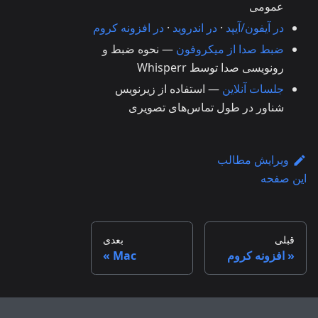
عمومی
در آیفون/آیپد
·
در اندروید
·
در افزونه کروم
ضبط صدا از میکروفون
— نحوه ضبط و
رونویسی صدا توسط Whisperr
جلسات آنلاین
— استفاده از زیرنویس
شناور در طول تماس‌های تصویری
ویرایش مطالب
این صفحه
قبلی
بعدی
افزونه کروم
Mac