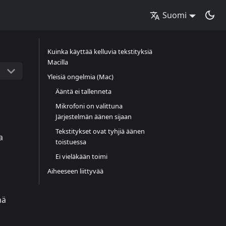
Suomi
Kuinka käyttää kelluvia tekstityksiä
Macilla
Yleisiä ongelmia (Mac)
Ääntä ei tallenneta
Mikrofoni on valittuna
Järjestelmän äänen sijaan
Tekstitykset ovat tyhjiä äänen
a
toistuessa
Ei vieläkään toimi
Aiheeseen liittyvää
nä