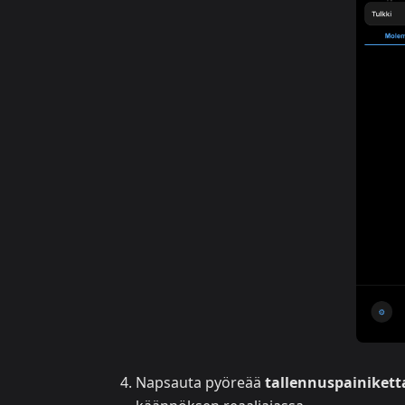
Napsauta pyöreää
tallennuspainikett