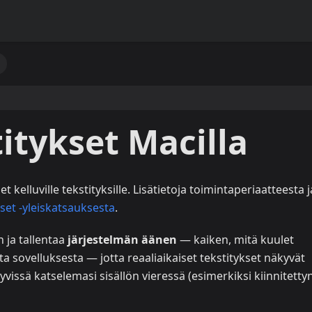
c
titykset Macilla
t kelluville tekstityksille. Lisätietoja toimintaperiaatteesta j
kset -yleiskatsauksesta
.
 ja tallentaa
järjestelmän äänen
— kaiken, mitä kuulet
a sovelluksesta — jotta reaaliaikaiset tekstitykset näkyvät
yvissä katselemasi sisällön vieressä (esimerkiksi kiinnitetty