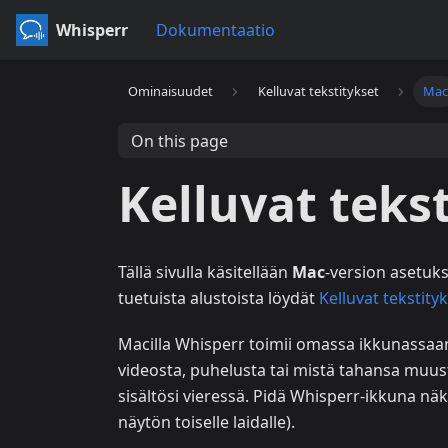
Whisperr
Dokumentaatio
Ominaisuudet
Kelluvat tekstitykset
Ma
On this page
Kelluvat teks
Tällä sivulla käsitellään
Mac
-version asetukse
tuetuista alustoista löydät
Kelluvat tekstity
Macilla Whisperr toimii omassa ikkunassaan
videosta, puhelusta tai mistä tahansa muust
sisältösi vieressä. Pidä Whisperr-ikkuna näk
näytön toiselle laidalle).