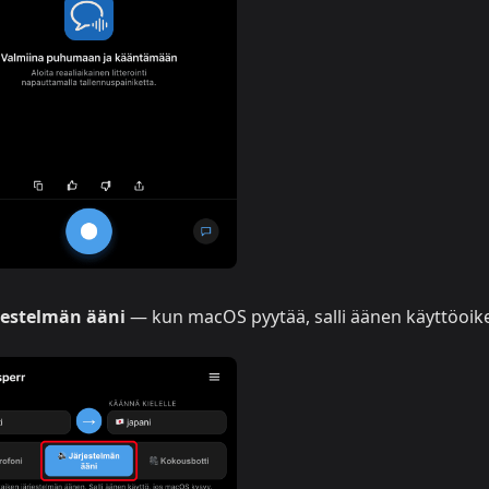
rjestelmän ääni
— kun macOS pyytää, salli äänen käyttöoik