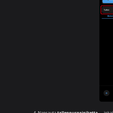
Napsauta
tallennuspainiketta
— jokai