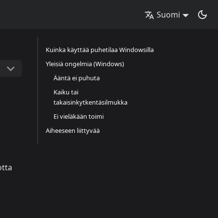
Suomi
Kuinka käyttää puhetilaa Windowsilla
Yleisiä ongelmia (Windows)
Ääntä ei puhuta
Kaiku tai
takaisinkytkentäsilmukka
Ei vieläkään toimi
Aiheeseen liittyvää
otta