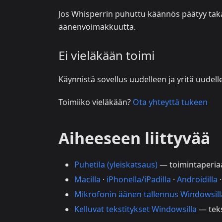
Jos Whisperrin puhuttu käännös päätyy taka
äänenvoimakkuutta.
Ei vieläkään toimi
Käynnistä sovellus uudelleen ja yritä uudell
Toimiiko vieläkään?
Ota yhteyttä tukeen
Aiheeseen liittyvää
Puhetila (yleiskatsaus)
— toimintaperiaat
Macilla
·
iPhonella/iPadilla
·
Androidilla
Mikrofonin äänen tallennus Windowsill
Kelluvat tekstitykset Windowsilla
— teks