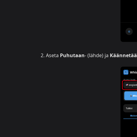
Aseta
Puhutaan
- (lähde) ja
Käännetä