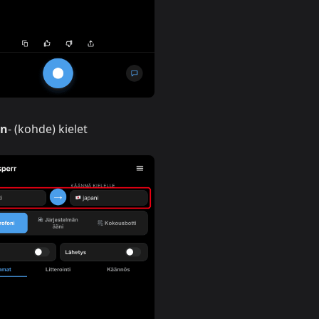
än
- (kohde) kielet