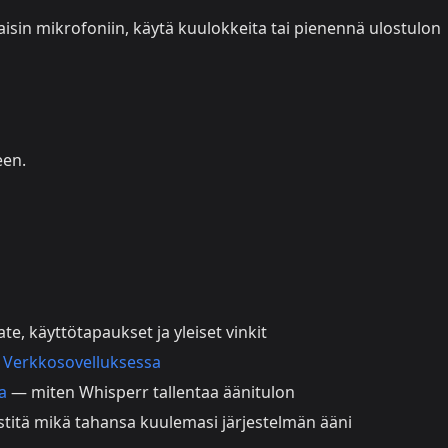
isin mikrofoniin, käytä kuulokkeita tai pienennä ulostulon
een.
e, käyttötapaukset ja yleiset vinkit
·
Verkkosovelluksessa
a
— miten Whisperr tallentaa äänitulon
titä mikä tahansa kuulemasi järjestelmän ääni