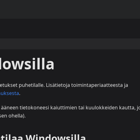
owsilla
etukset puhetilalle. Lisätietoja toimintaperiaatteesta ja
auksesta
.
ääneen tietokoneesi kaiuttimien tai kuulokkeiden kautta, j
sen ohella).
tilaa Windowsilla