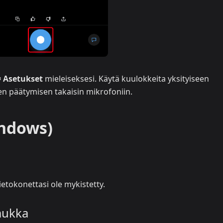
 Asetukset
mieleiseksesi. Käytä kuulokkeita yksityiseen
en päätymisen takaisin mikrofoniin.
indows)
tietokonettasi ole mykistetty.
lmukka