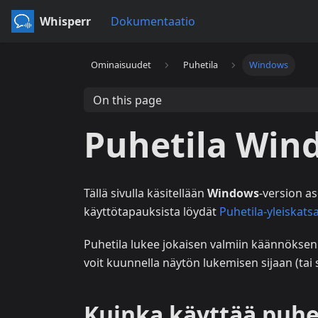
Whisperr
Dokumentaatio
Ominaisuudet
Puhetila
Windows
On this page
Puhetila Wind
Tällä sivulla käsitellään
Windows
-version as
käyttötapauksista löydät
Puhetila-yleiskats
Puhetila lukee jokaisen valmiin käännöksen 
voit kuunnella näytön lukemisen sijaan (tai 
Kuinka käyttää puhe