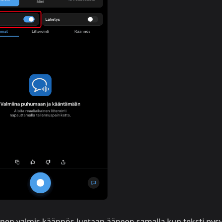
nen valmis käännös luetaan ääneen samalla kun teksti pys