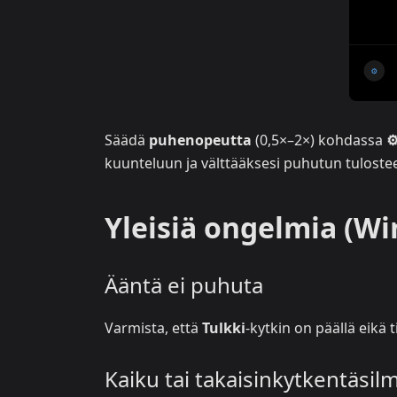
Säädä
puhenopeutta
(0,5×–2×) kohdassa
⚙
kuunteluun ja välttääksesi puhutun tuloste
Yleisiä ongelmia (W
Ääntä ei puhuta
Varmista, että
Tulkki
-kytkin on päällä eikä 
Kaiku tai takaisinkytkentäsi