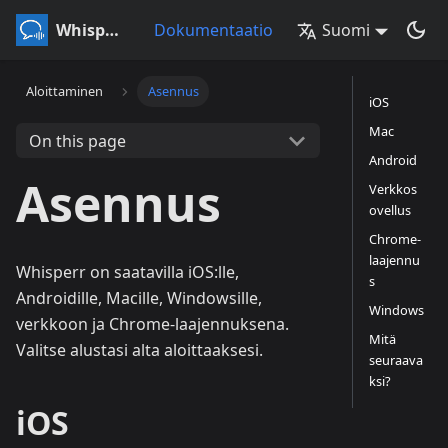
Whisperr
Dokumentaatio
Suomi
Aloittaminen
Asennus
iOS
Mac
On this page
Android
Asennus
Verkkos
ovellus
Chrome-
laajennu
Whisperr on saatavilla iOS
:lle
,
s
Androidille, Macille, Windowsille,
Windows
verkkoon ja Chrome-laajennuksena.
Mitä
Valitse alustasi alta aloittaaksesi.
seuraava
ksi?
iOS