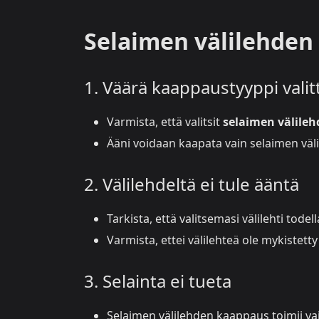
Selaimen välilehden
1. Väärä kaappaustyyppi vali
Varmista, että valitsit
selaimen välile
Ääni voidaan kaapata vain selaimen väli
2. Välilehdeltä ei tule ääntä
Tarkista, että valitsemasi välilehti todel
Varmista, ettei välilehteä ole mykistetty
3. Selainta ei tueta
Selaimen välilehden kaappaus toimii v