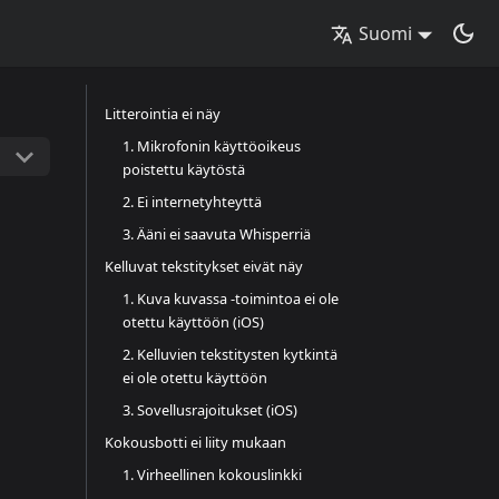
Suomi
Litterointia ei näy
1. Mikrofonin käyttöoikeus
poistettu käytöstä
2. Ei internetyhteyttä
3. Ääni ei saavuta Whisperriä
Kelluvat tekstitykset eivät näy
1. Kuva kuvassa -toimintoa ei ole
otettu käyttöön (iOS)
2. Kelluvien tekstitysten kytkintä
ei ole otettu käyttöön
3. Sovellusrajoitukset (iOS)
Kokousbotti ei liity mukaan
1. Virheellinen kokouslinkki