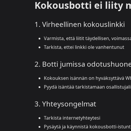
Kokousbotti ei liity
1. Virheellinen kokouslinkki
Varmista, että liitit täydellisen, voim
Tarkista, ettei linkki ole vanhentunut
2. Botti jumissa odotushuon
Kokouksen isännän on hyväksyttävä Wh
Pyydä isäntää tarkistamaan osallistujal
3. Yhteysongelmat
Tarkista internetyhteytesi
Pysäytä ja käynnistä kokousbotti-istun