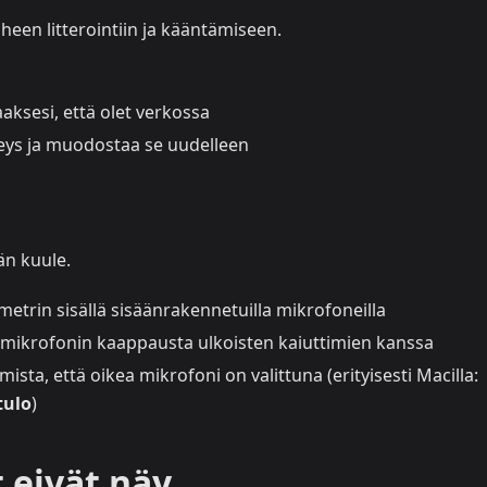
een litterointiin ja kääntämiseen.
aksesi, että olet verkossa
teys ja muodostaa se uudelleen
än kuule.
etrin sisällä sisäänrakennetuilla mikrofoneilla
t mikrofonin kaappausta ulkoisten kaiuttimien kanssa
ista, että oikea mikrofoni on valittuna (erityisesti Macilla:
tulo
)
t eivät näy