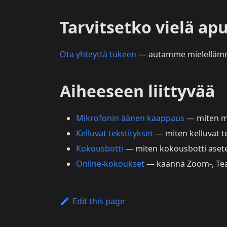
Tarvitsetko vielä ap
Ota yhteyttä tukeen
— autamme mielelläm
Aiheeseen liittyvää
Mikrofonin äänen kaappaus
— miten mi
Kelluvat tekstitykset
— miten kelluvat te
Kokousbotti
— miten kokousbotti asete
Online-kokoukset
— käännä Zoom-, Tea
Edit this page