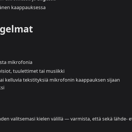
n äänen kaappauksessa
ngelmat
ista mikrofonia
ot, tuulettimet tai musiikki
ai kelluvia tekstityksiä mikrofonin kaappauksen sijaan
si
en valitsemasi kielen välillä — varmista, että sekä lähde- e