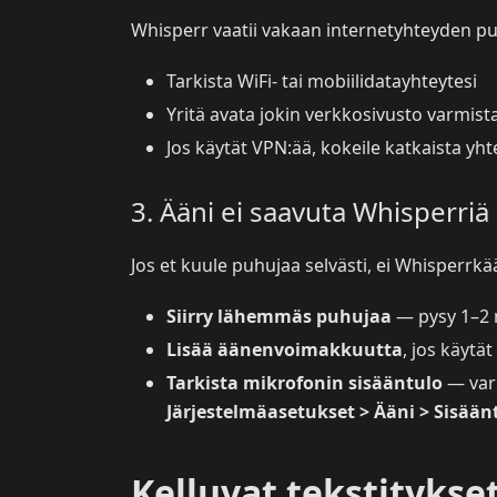
Whisperr vaatii vakaan internetyhteyden puh
Tarkista WiFi- tai mobiilidatayhteytesi
Yritä avata jokin verkkosivusto varmista
Jos käytät VPN:ää, kokeile katkaista yh
3. Ääni ei saavuta Whisperriä
Jos et kuule puhujaa selvästi, ei Whisperrkä
Siirry lähemmäs puhujaa
— pysy 1–2 m
Lisää äänenvoimakkuutta
, jos käytä
Tarkista mikrofonin sisääntulo
— varm
Järjestelmäasetukset > Ääni > Sisään
Kelluvat tekstitykse