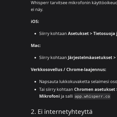
Whisperr tarvitsee mikrofonin käyttöoikeud
ei näy.
iOS:
Siirry kohtaan
Asetukset > Tietosuoja 
Mac:
Siirry kohtaan
Järjestelmäasetukset > 
Verkkosovellus / Chrome-laajennus:
Napsauta lukkokuvaketta selaimesi osoi
Tai siirry kohtaan
Chromen asetukset > 
Mikrofoni
ja salli
app.whisperr.co
2. Ei internetyhteyttä