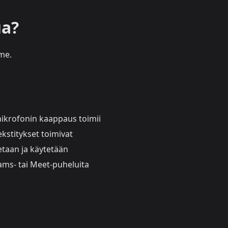
ua?
me.
krofonin kaappaus toimii
kstitykset toimivat
taan ja käytetään
ms- tai Meet-puheluita