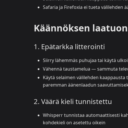
Safaria ja Firefoxia ei tueta välilehde
Käännöksen laatuo
1. Epätarkka litterointi
Siirry lähemmäs puhujaa tai käytä ulko
Vähennä taustamelua — sammuta televisi
Käytä selaimen välilehden kaappausta t
paremman äänenlaadun saavuttamisek
2. Väärä kieli tunnistettu
Whisperr tunnistaa automaattisesti kahd
kohdekieli on asetettu oikein