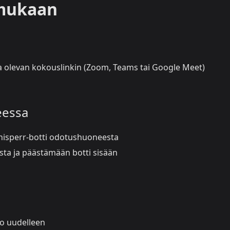
 mukaan
assa olevan kokouslinkin (Zoom, Teams tai Google Meet)
eessa
isperr-botti odotushuoneesta
ista ja päästämään botti sisään
to uudelleen