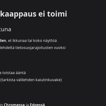
 kaappaus ei toimi
ttuna
hden
, et ikkunaa tai koko näyttöä
lehdeltä tietosuojarajoitusten vuoksi
la toistaa ääntä
 (tarkista välilehden kaiutinkuvake)
ain
Chromessa
ja
Edgessä