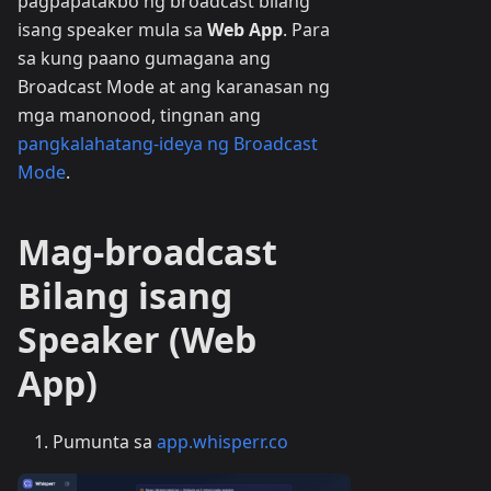
pagpapatakbo ng broadcast bilang
isang speaker mula sa
Web App
. Para
sa kung paano gumagana ang
Broadcast Mode at ang karanasan ng
mga manonood, tingnan ang
pangkalahatang-ideya ng Broadcast
Mode
.
Mag-broadcast
Bilang isang
Speaker (Web
App)
Pumunta sa
app.whisperr.co