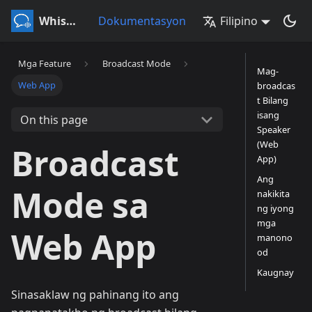
Whisperr
Dokumentasyon
Filipino
Mga Feature
Broadcast Mode
Mag-
Web App
broadcas
t Bilang
isang
On this page
Speaker
(Web
Broadcast
App)
Ang
Mode sa
nakikita
ng iyong
mga
Web App
manono
od
Kaugnay
Sinasaklaw ng pahinang ito ang