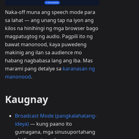
Naka-off muna ang speech mode para
sa lahat — ang unang tap na iyon ang
kilos na hinihingi ng mga browser bago
magpatugtog ng audio. Pagpili ito ng
bawat manonood, kaya puwedeng
makinig ang ilan sa audience mo
habang nagbabasa lang ang iba. Mas
marami pang detalye sa
karanasan ng
manonood
.
Kaugnay
Broadcast Mode (pangkalahatang-
ideya)
— kung paano ito
gumagana, mga sinusuportahang