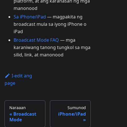
platform, at ang karanasan ng mga
manonood
Sa iPhone/iPad
— magpakita ng
broadcast mula sa iyong iPhone o
iPad
Broadcast Mode FAQ
— mga
karaniwang tanong tungkol sa mga
silid, link, at manonood
I-edit ang
page
Naraaan
Sumunod
Broadcast
iPhone/iPad
Mode