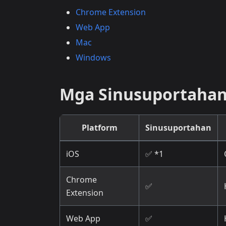
Chrome Extension
Web App
Mac
Windows
Mga Sinusuportahan
Platform
Sinusuportahan
iOS
✅ *1
Chrome
✅
Extension
Web App
✅