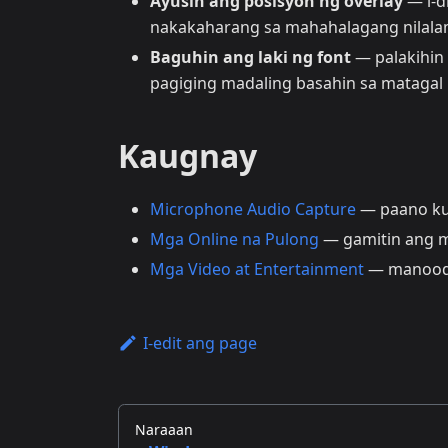
Ayusin ang posisyon ng overlay
— i-d
nakakaharang sa mahahalagang nilal
Baguhin ang laki ng font
— palakihin 
pagiging madaling basahin sa matagal
Kaugnay
Microphone Audio Capture
— paano ku
Mga Online na Pulong
— gamitin ang m
Mga Video at Entertainment
— manood n
I-edit ang page
Naraaan