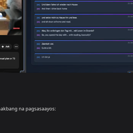
-hakbang na pagsasaayos: