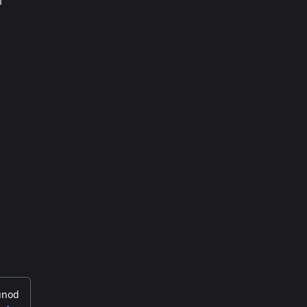
i
unod