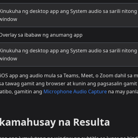
Kinukuha ng desktop app ang System audio sa sarili nitong
window
Overlay sa ibabaw ng anumang app
Kinukuha ng desktop app ang System audio sa sarili nitong
window
 iOS app ang audio mula sa Teams, Meet, o Zoom dahil sa 
 sa tawag gamit ang browser at kunin ang pagsasalin gamit
atibo, gamitin ang
Microphone Audio Capture
na may panl
akamahusay na Resulta