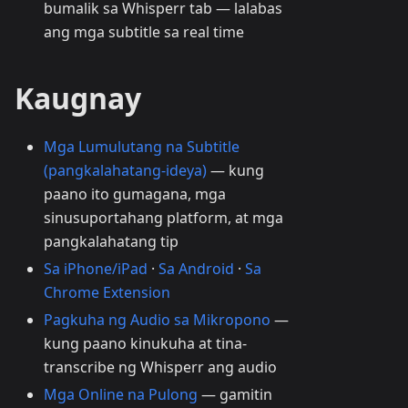
bumalik sa Whisperr tab — lalabas
ang mga subtitle sa real time
Kaugnay
Mga Lumulutang na Subtitle
(pangkalahatang-ideya)
— kung
paano ito gumagana, mga
sinusuportahang platform, at mga
pangkalahatang tip
Sa iPhone/iPad
·
Sa Android
·
Sa
Chrome Extension
Pagkuha ng Audio sa Mikropono
—
kung paano kinukuha at tina-
transcribe ng Whisperr ang audio
Mga Online na Pulong
— gamitin