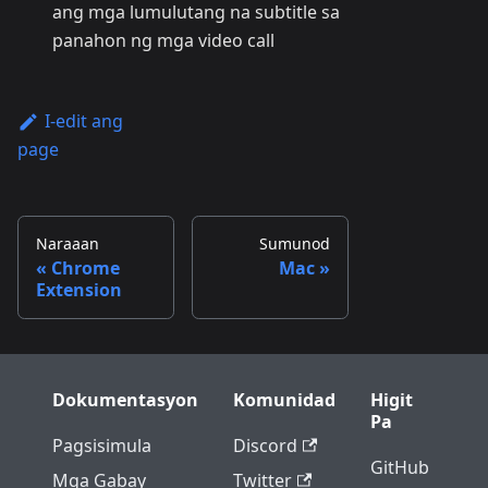
ang mga lumulutang na subtitle sa
panahon ng mga video call
I-edit ang
page
Naraaan
Sumunod
Chrome
Mac
Extension
Dokumentasyon
Komunidad
Higit
Pa
Pagsisimula
Discord
GitHub
Mga Gabay
Twitter