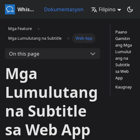
Whisperr
Dokumentasyon
Filipino
Mga Feature
Paano
Mga Lumulutang na Subtitle
Web App
Gamitin
ang Mga
Lumulut
On this page
ang na
Subtitle
Mga
sa Web
App
Lumulutang
Kaugnay
na Subtitle
sa Web App