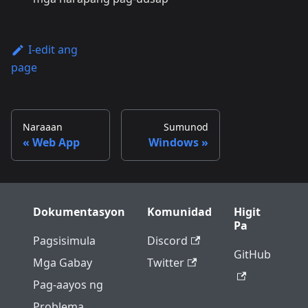
I-edit ang
page
Naraaan
Sumunod
Web App
Windows
Dokumentasyon
Komunidad
Higit
Pa
Pagsisimula
Discord
GitHub
Mga Gabay
Twitter
Pag-aayos ng
Problema