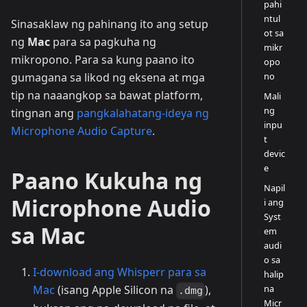
pahi
ntul
Sinasaklaw ng pahinang ito ang setup
ot sa
ng
Mac
para sa pagkuha ng
mikr
mikropono. Para sa kung paano ito
opo
no
gumagana sa likod ng eksena at mga
tip na naaangkop sa bawat platform,
Mali
ng
tingnan ang
pangkalahatang-ideya ng
inpu
Microphone Audio Capture
.
t
devic
e
Paano Kukuha ng
Napil
Microphone Audio
i ang
Syst
sa Mac
em
audi
o sa
I-download ang Whisperr para sa
halip
na
Mac
(isang Apple Silicon na
),
.dmg
Micr