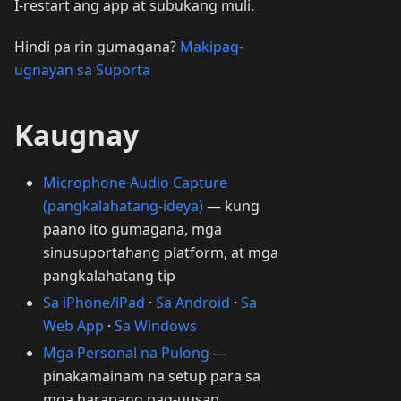
I-restart ang app at subukang muli.
Hindi pa rin gumagana?
Makipag-
ugnayan sa Suporta
Kaugnay
Microphone Audio Capture
(pangkalahatang-ideya)
— kung
paano ito gumagana, mga
sinusuportahang platform, at mga
pangkalahatang tip
Sa iPhone/iPad
·
Sa Android
·
Sa
Web App
·
Sa Windows
Mga Personal na Pulong
—
pinakamainam na setup para sa
mga harapang pag-uusap