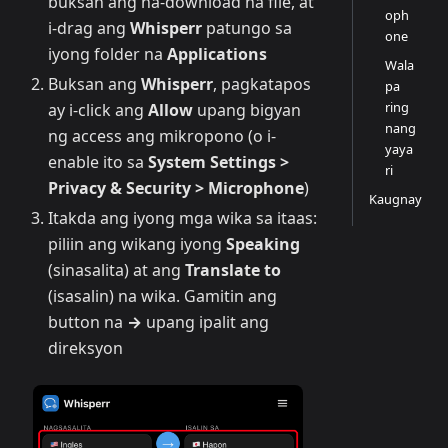
buksan ang na-download na file, at
oph
i-drag ang
Whisperr
patungo sa
one
iyong folder na
Applications
Wala
Buksan ang
Whisperr
, pagkatapos
pa
ring
ay i-click ang
Allow
upang bigyan
nang
ng access ang mikropono (o i-
yaya
enable ito sa
System Settings >
ri
Privacy & Security > Microphone
)
Kaugnay
Itakda ang iyong mga wika sa itaas:
piliin ang wikang iyong
Speaking
(sinasalita) at ang
Translate to
(isasalin) na wika. Gamitin ang
button na
→
upang ipalit ang
direksyon