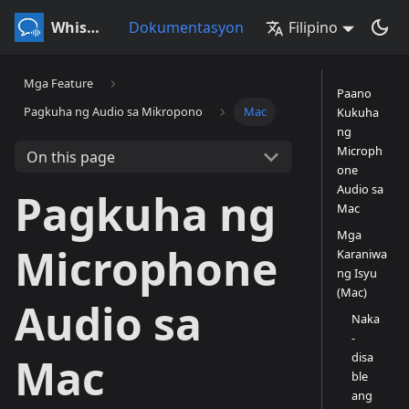
Whisperr
Dokumentasyon
Filipino
Mga Feature
Paano
Pagkuha ng Audio sa Mikropono
Mac
Kukuha
ng
Microph
On this page
one
Audio sa
Pagkuha ng
Mac
Mga
Microphone
Karaniwa
ng Isyu
(Mac)
Audio sa
Naka
-
disa
Mac
ble
ang