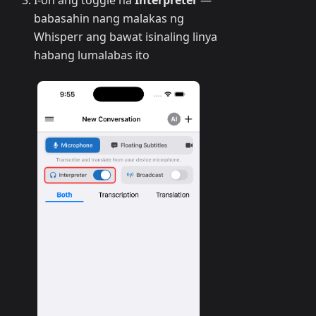
I-on ang toggle na
Interpreter
—
babasahin nang malakas ng
Whisperr ang bawat isinaling linya
habang lumalabas ito