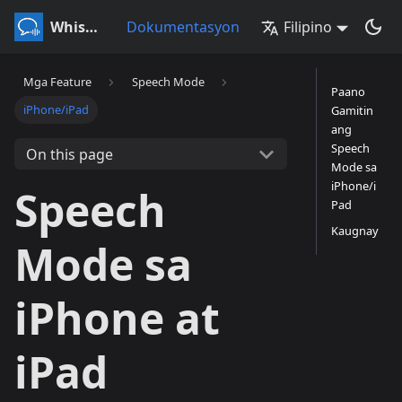
Whisperr
Dokumentasyon
Filipino
Mga Feature
Speech Mode
Paano
iPhone/iPad
Gamitin
ang
Speech
On this page
Mode sa
iPhone/i
Speech
Pad
Kaugnay
Mode sa
iPhone at
iPad