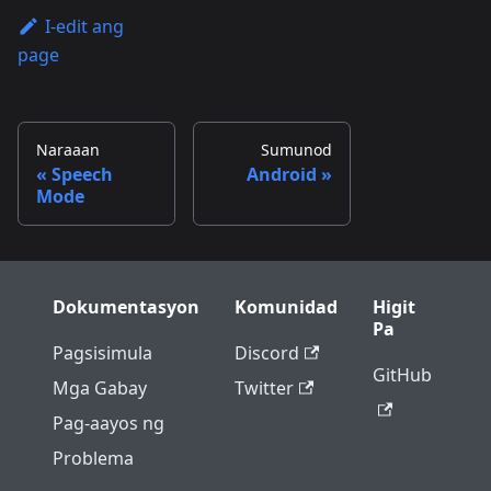
I-edit ang
page
Naraaan
Sumunod
Speech
Android
Mode
Dokumentasyon
Komunidad
Higit
Pa
Pagsisimula
Discord
GitHub
Mga Gabay
Twitter
Pag-aayos ng
Problema