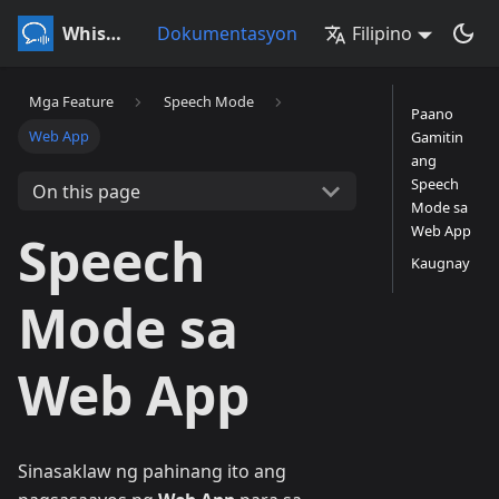
Whisperr
Dokumentasyon
Filipino
Mga Feature
Speech Mode
Paano
Web App
Gamitin
ang
Speech
On this page
Mode sa
Web App
Speech
Kaugnay
Mode sa
Web App
Sinasaklaw ng pahinang ito ang