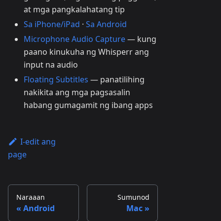
at mga pangkalahatang tip
Sa iPhone/iPad
·
Sa Android
Microphone Audio Capture
— kung
paano kinukuha ng Whisperr ang
input na audio
Floating Subtitles
— panatilihing
nakikita ang mga pagsasalin
habang gumagamit ng ibang apps
I-edit ang
page
Naraaan
Sumunod
Android
Mac