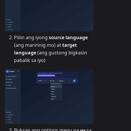
Piliin ang iyong
source language
(ang maririnig mo) at
target
language
(ang gustong bigkasin
pabalik sa iyo)
Buksan ang options menu na
•••
sa