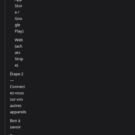
Stor
e /
Goo
gle
Play)
Web
(ach
ats
Strip
e)
Étape 2
—
Connect
ez-vous
sur vos
autres
appareils
Bon à
savoir