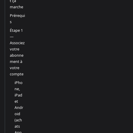
t ça
marche
Prérequi
s
Étape 1
—
Associez
votre
abonne
ment à
votre
compte
iPho
ne,
iPad
et
Andr
oid
(ach
ats
App