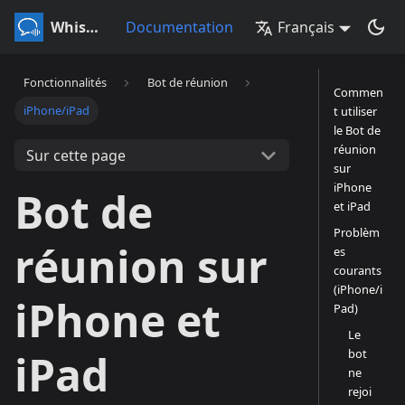
Whisperr
Documentation
Français
Fonctionnalités
Bot de réunion
Commen
iPhone/iPad
t utiliser
le Bot de
réunion
Sur cette page
sur
iPhone
Bot de
et iPad
Problèm
réunion sur
es
courants
(iPhone/i
iPhone et
Pad)
Le
bot
iPad
ne
rejoi