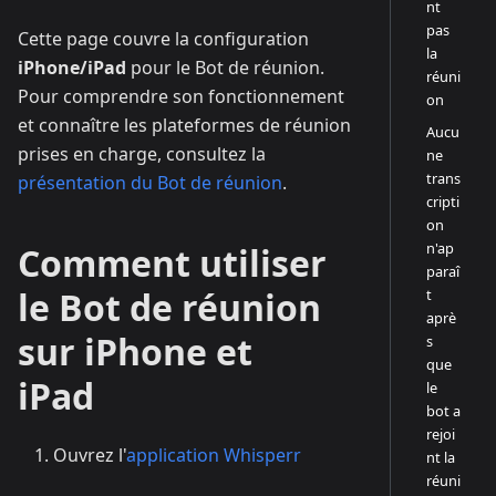
nt
pas
Cette page couvre la configuration
la
iPhone/iPad
pour le Bot de réunion.
réuni
Pour comprendre son fonctionnement
on
et connaître les plateformes de réunion
Aucu
prises en charge, consultez la
ne
trans
présentation du Bot de réunion
.
cripti
on
n'ap
Comment utiliser
paraî
le Bot de réunion
t
aprè
sur iPhone et
s
que
iPad
le
bot a
rejoi
Ouvrez l'
application Whisperr
nt la
réuni