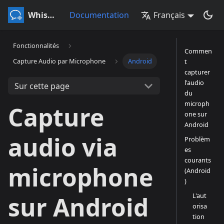
Whisperr
Documentation
Français
Fonctionnalités
Commen
Capture Audio par Microphone
Android
t
capturer
l'audio
Sur cette page
du
microph
Capture
one sur
Android
audio via
Problèm
es
courants
microphone
(Android
)
L'aut
sur Android
orisa
tion