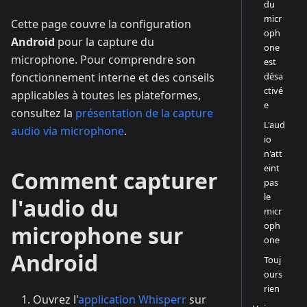
du
micr
Cette page couvre la configuration
oph
Android
pour la capture du
one
microphone. Pour comprendre son
est
désa
fonctionnement interne et des conseils
ctivé
applicables à toutes les plateformes,
e
consultez la
présentation de la capture
L'aud
audio via microphone
.
io
n'att
eint
Comment capturer
pas
le
l'audio du
micr
oph
microphone sur
one
Android
Touj
ours
rien
Ouvrez l'
application Whisperr
sur