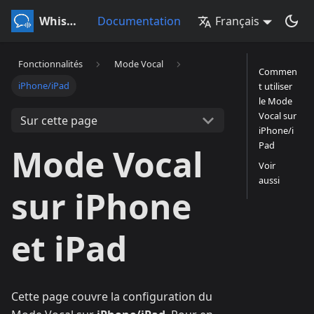
Whisperr
Documentation
Français
Fonctionnalités
Mode Vocal
Commen
iPhone/iPad
t utiliser
le Mode
Vocal sur
Sur cette page
iPhone/i
Pad
Mode Vocal
Voir
aussi
sur iPhone
et iPad
Cette page couvre la configuration du