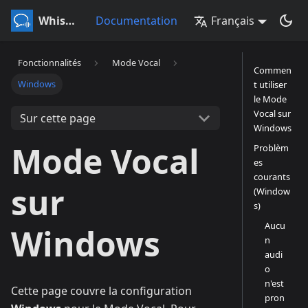
Whisperr
Documentation
Français
Fonctionnalités
Mode Vocal
Commen
Windows
t utiliser
le Mode
Vocal sur
Sur cette page
Windows
Mode Vocal
Problèm
es
courants
sur
(Window
s)
Aucu
Windows
n
audi
o
n'est
Cette page couvre la configuration
pron