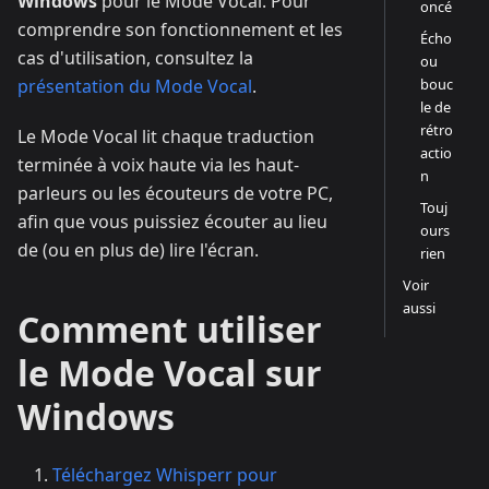
Windows
pour le Mode Vocal. Pour
oncé
comprendre son fonctionnement et les
Écho
cas d'utilisation, consultez la
ou
bouc
présentation du Mode Vocal
.
le de
rétro
Le Mode Vocal lit chaque traduction
actio
terminée à voix haute via les haut-
n
parleurs ou les écouteurs de votre PC,
Touj
afin que vous puissiez écouter au lieu
ours
de (ou en plus de) lire l'écran.
rien
Voir
aussi
Comment utiliser
le Mode Vocal sur
Windows
Téléchargez Whisperr pour