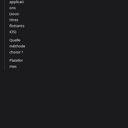
applicati
ons
(sous-
titres
flottants
iOS)
Quelle
méthode
choisir ?
Platefor
mes
prises en
charge
Conseils
pour de
meilleurs
résultats
Restricti
ons
Articles