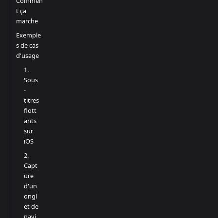
Commen
t ça
marche
Exemple
s de cas
d'usage
1.
Sous
-
titres
flott
ants
sur
iOS
2.
Capt
ure
d'un
ongl
et de
navi