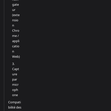
gate
ur
(exte
nsio
n
Chro
me /
appli
catio
n
Web)
3.
Capt
ure
par
micr
oph
one
Compati
bilité des