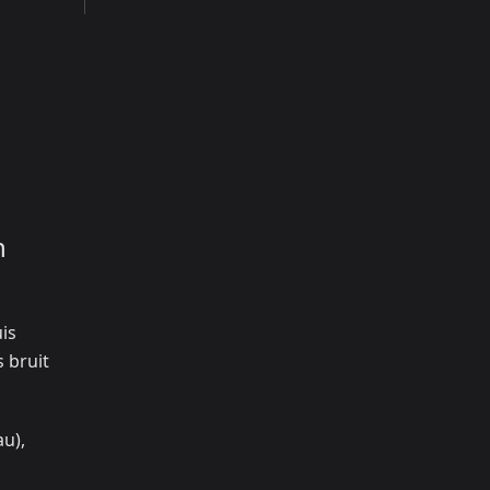
n
is
s bruit
au),