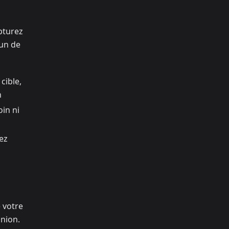
pturez
cun de
cible,
n
oin ni
vez
e votre
union.