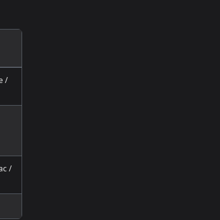
 /
ac /