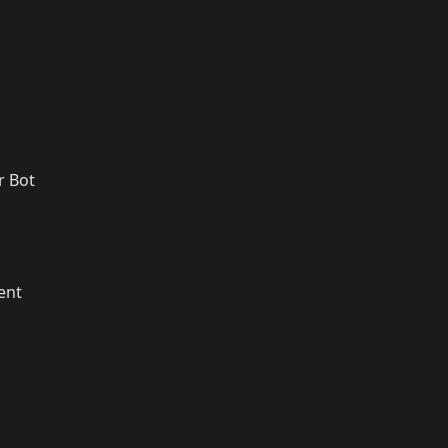
r Bot
ent