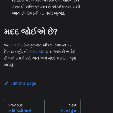
કરવાથી સબ્સ્ક્રિપ્શન તે એકાઉન્ટમાં ખસી
જાય છે (ઉપરની ચેતવણી જુઓ).
મદદ જોઈએ છે?
જો તમારું સબ્સ્ક્રિપ્શન બીજા ડિવાઇસ પર
દેખાય નહીં, તો
લાઇવ ચેટ
દ્વારા અમારી સપોર્ટ
ટીમનો સંપર્ક કરો અને અમે મદદ કરવામાં ખુશ
થઈશું.
Edit this page
Previous
Next
વિડિયો અને
રદ કરવું