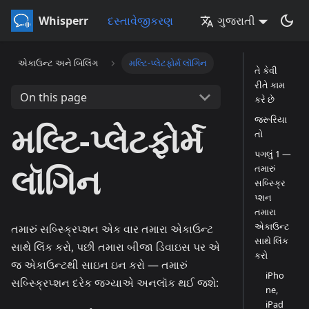
Whisperr
દસ્તાવેજીકરણ
ગુજરાતી
એકાઉન્ટ અને બિલિંગ
મલ્ટિ-પ્લેટફોર્મ લૉગિન
તે કેવી
રીતે કામ
On this page
કરે છે
જરૂરિયા
મલ્ટિ-પ્લેટફોર્મ
તો
પગલું 1 —
લૉગિન
તમારું
સબ્સ્ક્રિ
પ્શન
તમારા
એકાઉન્ટ
તમારું સબ્સ્ક્રિપ્શન એક વાર તમારા એકાઉન્ટ
સાથે લિંક
સાથે લિંક કરો, પછી તમારા બીજા ડિવાઇસ પર એ
કરો
જ એકાઉન્ટથી સાઇન ઇન કરો — તમારું
iPho
સબ્સ્ક્રિપ્શન દરેક જગ્યાએ અનલૉક થઈ જશે:
ne,
iPad