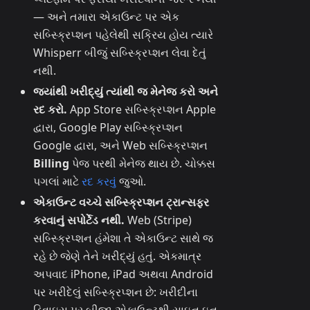
— અને તમારા એકાઉન્ટ પર એક
સબ્સ્ક્રિપ્શન પહેલેથી સક્રિય હોય ત્યારે
Whisperr બીજું સબ્સ્ક્રિપ્શન લેવા દેતું
નથી.
જ્યાંથી ખરીદ્યું ત્યાંથી જ મેનેજ કરો અને
રદ કરો.
App Store સબ્સ્ક્રિપ્શન Apple
દ્વારા, Google Play સબ્સ્ક્રિપ્શન
Google દ્વારા, અને Web સબ્સ્ક્રિપ્શન
Billing
પેજ પરથી મેનેજ થાય છે. ચોક્કસ
પગલાં માટે
રદ કરવું
જુઓ.
એકાઉન્ટ વચ્ચે સબ્સ્ક્રિપ્શન ટ્રાન્સફર
કરવાનું સપોર્ટેડ નથી.
Web (Stripe)
સબ્સ્ક્રિપ્શન હંમેશા તે એકાઉન્ટ સાથે જ
રહે છે જેણે તેને ખરીદ્યું હતું. એકમાત્ર
અપવાદ iPhone, iPad અથવા Android
પર ખરીદેલું સબ્સ્ક્રિપ્શન છે: ખરીદીના
ડિવાઇસ પર બીજા એકાઉન્ટથી સાઇન ઇન