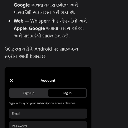
Google
અથવા તમારા ઇમેઇલ અને
પાસવર્ડથી સાઇન ઇન કરી શકો છો.
Web
— Whisperr વેબ એપ ખોલો અને
Apple
,
Google
અથવા તમારા ઇમેઇલ
અને પાસવર્ડથી સાઇન ઇન કરો.
ઉદાહરણ તરીકે, Android પર સાઇન-ઇન
સ્ક્રીન આવી દેખાય છે: