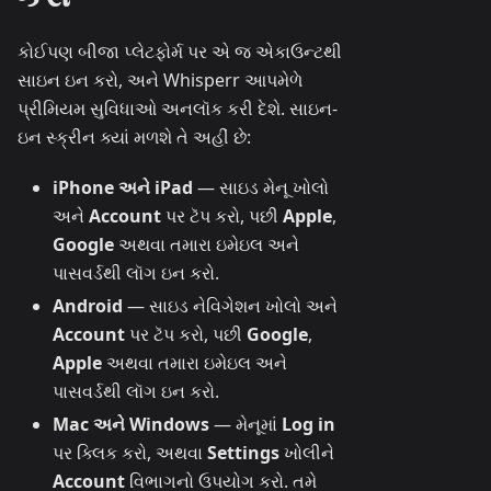
કોઈપણ બીજા પ્લેટફોર્મ પર એ જ એકાઉન્ટથી
સાઇન ઇન કરો, અને Whisperr આપમેળે
પ્રીમિયમ સુવિધાઓ અનલૉક કરી દેશે. સાઇન-
ઇન સ્ક્રીન ક્યાં મળશે તે અહીં છે:
iPhone અને iPad
— સાઇડ મેનૂ ખોલો
અને
Account
પર ટૅપ કરો, પછી
Apple
,
Google
અથવા તમારા ઇમેઇલ અને
પાસવર્ડથી લૉગ ઇન કરો.
Android
— સાઇડ નેવિગેશન ખોલો અને
Account
પર ટૅપ કરો, પછી
Google
,
Apple
અથવા તમારા ઇમેઇલ અને
પાસવર્ડથી લૉગ ઇન કરો.
Mac અને Windows
— મેનૂમાં
Log in
પર ક્લિક કરો, અથવા
Settings
ખોલીને
Account
વિભાગનો ઉપયોગ કરો. તમે