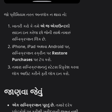
જો પ્રીમિયમ તરત અનલૉક ન થાય તો:
ખાતરી કરો કે તમે
એ જ એકાઉન્ટ
થી
સાઇન ઇન કરેલા છો જેની સાથે તમારું
સબ્સ્ક્રિપ્શન લિંક છે.
iPhone, iPad અથવા Android પર,
સબ્સ્ક્રિપ્શન સ્ક્રીન પર
Restore
Purchases
પર ટૅપ કરો.
તમારા સબ્સ્ક્રિપ્શનનું સ્ટેટસ રિફ્રેશ કરવા
લૉગ આઉટ કરીને ફરી લૉગ ઇન કરો.
જાણવા જેવું
એક સબ્સ્ક્રિપ્શન પૂરતું છે.
તમારે દરેક
પ્લેટફોર્મ પર ફરીથી ખરીદવાની જરૂર નથી