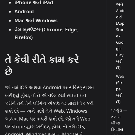
iPhone અને iPad
અને
Andr
Android
oid
Mac અને Windows
(App
વેબ બ્રાઉઝર (Chrome, Edge,
Stor
e /
Firefox)
Goo
gle
Play
તે કેવી રીતે કામ કરે
ખરી
છે
દી)
Web
(Stri
જો તમે iOS અથવા Android પર સબ્સ્ક્રિપ્શન
pe
ખરીદ્યું હોય, તો તે એકાઉન્ટથી સાઇન ઇન
ખરી
દી)
કરીને તમે તેને લૉગિન એકાઉન્ટ સાથે લિંક કરી
શકો છો — અને પછી તેને Web, Windows
પગલું 2 —
તમારા
અથવા Mac પર વાપરી શકો છો. જો તમે Web
બીજા
પર Stripe દ્વારા ખરીદ્યું હોય, તો તમે iOS,
ડિવાઇસ
Android, Windows અથવા Mac પર તે