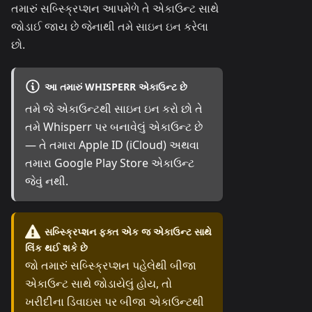
તમારું સબ્સ્ક્રિપ્શન આપમેળે તે એકાઉન્ટ સાથે
જોડાઈ જાય છે જેનાથી તમે સાઇન ઇન કરેલા
છો.
આ તમારું WHISPERR એકાઉન્ટ છે
તમે જે એકાઉન્ટથી સાઇન ઇન કરો છો તે
તમે Whisperr પર બનાવેલું એકાઉન્ટ છે
— તે તમારા Apple ID (iCloud) અથવા
તમારા Google Play Store એકાઉન્ટ
જેવું નથી.
સબ્સ્ક્રિપ્શન ફક્ત એક જ એકાઉન્ટ સાથે
લિંક થઈ શકે છે
જો તમારું સબ્સ્ક્રિપ્શન પહેલેથી બીજા
એકાઉન્ટ સાથે જોડાયેલું હોય, તો
ખરીદીના ડિવાઇસ પર બીજા એકાઉન્ટથી