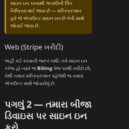
સાઇન ઇન કરવાથી અગાઉની લિંક
નિષ્ક્રિય થઈ જાય છે — સબ્સ્ક્રિપ્શન
હવે જે એકાઉન્ટ સાઇન ઇન છે તેની સાથે
જોડાઈ જાય છે.
Web (Stripe ખરીદી)
અહીં કંઈ કરવાની જરૂર નથી. તમે સાઇન ઇન
કરેલા હો ત્યારે જ
Billing
પેજ પરથી ખરીદો છો,
તેથી તમારું સબ્સ્ક્રિપ્શન પહેલેથી જ તમારા
એકાઉન્ટ સાથે જોડાયેલું છે.
પગલું 2 — તમારા બીજા
ડિવાઇસ પર સાઇન ઇન
કરો