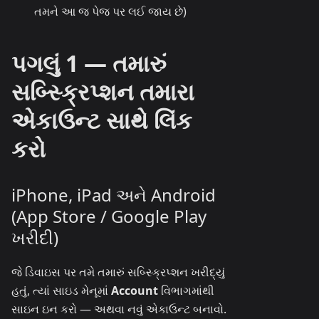
તમને આ જ પેજ પર લઈ જાય છે)
પગલું 1 — તમારું
સબ્સ્ક્રિપ્શન તમારા
એકાઉન્ટ સાથે લિંક
કરો
iPhone, iPad અને Android
(App Store / Google Play
ખરીદી)
જે ડિવાઇસ પર તમે તમારું સબ્સ્ક્રિપ્શન ખરીદ્યું
હતું, ત્યાં સાઇડ મેનૂમાં
Account
વિભાગમાંથી
સાઇન ઇન કરો — અથવા નવું એકાઉન્ટ બનાવો.