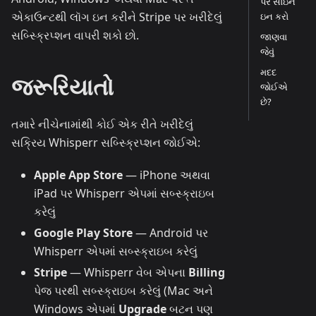
પર સાઇન
એકાઉન્ટથી લૉગ ઇન કરીને Stripe પર ખરીદેલું
ઇન કરો
સબ્સ્ક્રિપ્શન વાપરી શકો છો.
જાણવા
જેવું
મદદ
જરૂરિયાતો
જોઈએ
છે?
તમારે નીચેનામાંથી કોઈ એક રીતે ખરીદેલું
સક્રિય Whisperr સબ્સ્ક્રિપ્શન જોઈએ:
Apple App Store
— iPhone અથવા
iPad પર Whisperr એપમાં સબ્સ્ક્રાઇબ
કરેલું
Google Play Store
— Android પર
Whisperr એપમાં સબ્સ્ક્રાઇબ કરેલું
Stripe
— Whisperr વેબ એપના
Billing
પેજ પરથી સબ્સ્ક્રાઇબ કરેલું (Mac અને
Windows એપમાં
Upgrade
બટન પણ