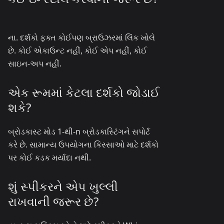
ના. દર્શકો ફક્ત કોઈપણ બ્રાઉઝરમાં લિંક ખોલે
છે. કોઈ એકાઉન્ટ નહીં, કોઈ એપ નહીં, કોઈ
સાઇન-અપ નહીં.
એક રૂમમાં કેટલા દર્શકો જોડાઈ
શકે?
બ્રોડકાસ્ટ મોડ 1-થી-n બ્રોડકાસ્ટિંગને સપોર્ટ
કરે છે. સામાન્ય ઉપયોગના કિસ્સાઓ માટે દર્શકો
પર કોઈ કડક મર્યાદા નથી.
શું સ્પીકરને એપ ખુલ્લી
રાખવાની જરૂર છે?