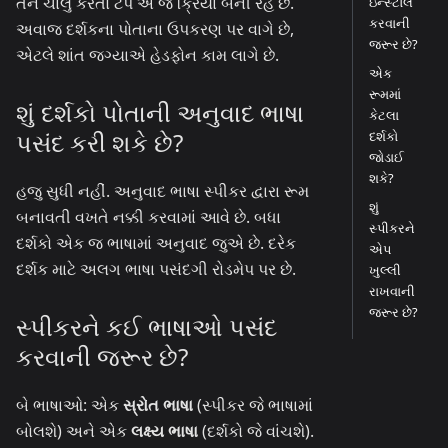
તેને ચાલુ કરતો ટૅપ એ જ ક્રિયા બની રહે છે.
ઇન્સ્ટોલ
કરવાની
અવાજ દર્શકના પોતાના ઉપકરણ પર વાગે છે,
જરૂર છે?
એટલે શાંત જગ્યાએ હેડફોન કામ લાગે છે.
એક
રૂમમાં
શું દર્શકો પોતાની અનુવાદ ભાષા
કેટલા
પસંદ કરી શકે છે?
દર્શકો
જોડાઈ
શકે?
હજુ સુધી નહીં. અનુવાદ ભાષા સ્પીકર દ્વારા રૂમ
શું
બનાવતી વખતે નક્કી કરવામાં આવે છે. બધા
સ્પીકરને
દર્શકો એક જ ભાષામાં અનુવાદ જુએ છે. દરેક
એપ
દર્શક માટે અલગ ભાષા પસંદગી રોડમેપ પર છે.
ખુલ્લી
રાખવાની
જરૂર છે?
સ્પીકરને કઈ ભાષાઓ પસંદ
કરવાની જરૂર છે?
બે ભાષાઓ: એક
સ્રોત ભાષા
(સ્પીકર જે ભાષામાં
બોલશે) અને એક
લક્ષ્ય ભાષા
(દર્શકો જે વાંચશે).