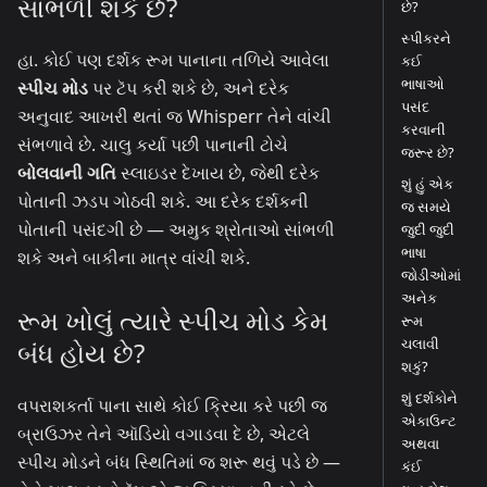
સાંભળી શકે છે?
છે?
સ્પીકરને
હા. કોઈ પણ દર્શક રૂમ પાનાના તળિયે આવેલા
કઈ
ભાષાઓ
સ્પીચ મોડ
પર ટૅપ કરી શકે છે, અને દરેક
પસંદ
અનુવાદ આખરી થતાં જ Whisperr તેને વાંચી
કરવાની
સંભળાવે છે. ચાલુ કર્યા પછી પાનાની ટોચે
જરૂર છે?
બોલવાની ગતિ
સ્લાઇડર દેખાય છે, જેથી દરેક
શું હું એક
પોતાની ઝડપ ગોઠવી શકે. આ દરેક દર્શકની
જ સમયે
પોતાની પસંદગી છે — અમુક શ્રોતાઓ સાંભળી
જુદી જુદી
ભાષા
શકે અને બાકીના માત્ર વાંચી શકે.
જોડીઓમાં
અનેક
રૂમ ખોલું ત્યારે સ્પીચ મોડ કેમ
રૂમ
ચલાવી
બંધ હોય છે?
શકું?
શું દર્શકોને
વપરાશકર્તા પાના સાથે કોઈ ક્રિયા કરે પછી જ
એકાઉન્ટ
બ્રાઉઝર તેને ઑડિયો વગાડવા દે છે, એટલે
અથવા
સ્પીચ મોડને બંધ સ્થિતિમાં જ શરૂ થવું પડે છે —
કંઈ