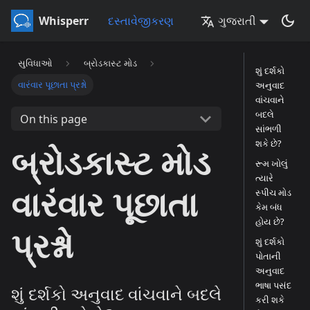
Whisperr
દસ્તાવેજીકરણ
ગુજરાતી
સુવિધાઓ
બ્રોડકાસ્ટ મોડ
શું દર્શકો
વારંવાર પૂછાતા પ્રશ્નો
અનુવાદ
વાંચવાને
બદલે
On this page
સાંભળી
શકે છે?
બ્રોડકાસ્ટ મોડ
રૂમ ખોલું
ત્યારે
વારંવાર પૂછાતા
સ્પીચ મોડ
કેમ બંધ
હોય છે?
પ્રશ્નો
શું દર્શકો
પોતાની
અનુવાદ
ભાષા પસંદ
શું દર્શકો અનુવાદ વાંચવાને બદલે
કરી શકે