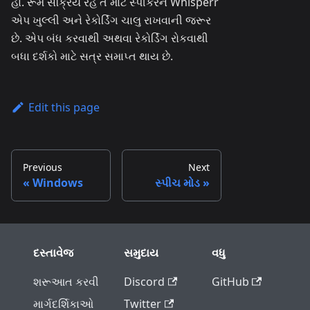
હા. રૂમ સક્રિય રહે તે માટે સ્પીકરને Whisperr
એપ ખુલ્લી અને રેકોર્ડિંગ ચાલુ રાખવાની જરૂર
છે. એપ બંધ કરવાથી અથવા રેકોર્ડિંગ રોકવાથી
બધા દર્શકો માટે સત્ર સમાપ્ત થાય છે.
Edit this page
Previous
Next
Windows
સ્પીચ મોડ
દસ્તાવેજ
સમુદાય
વધુ
શરૂઆત કરવી
Discord
GitHub
માર્ગદર્શિકાઓ
Twitter