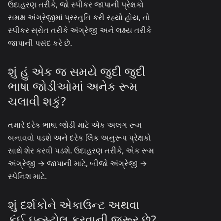
ઉદાહરણ તરીકે, જો સ્પીકર જાપાની પ્રેક્ષકો
સમક્ષ અંગ્રેજીમાં પ્રસ્તુતિ કરી રહ્યો હોય, તો
સ્પીકર સ્રોત તરીકે અંગ્રેજી અને લક્ષ્ય તરીકે
જાપાની પસંદ કરે છે.
શું હું એક જ સમયે જુદી જુદી
ભાષા જોડીઓમાં અનેક રૂમ
ચલાવી શકું?
તમારે દરેક ભાષા જોડી માટે એક અલગ રૂમ
બનાવવો પડશે અને દરેક લિંક અનુરૂપ પ્રેક્ષકો
સાથે શેર કરવી પડશે. ઉદાહરણ તરીકે, એક રૂમ
અંગ્રેજી → જાપાની માટે, બીજો અંગ્રેજી →
સ્પેનિશ માટે.
શું દર્શકોને એકાઉન્ટ અથવા
કંઈ ઇન્સ્ટોલ કરવાની જરૂર છે?