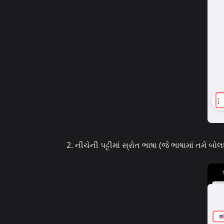
નીચેની પટ્ટીમાં સ્રોત ભાષા (જે ભાષામાં તમે બોલ