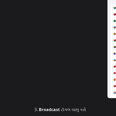
Broadcast
ટૉગલ ચાલુ કરો