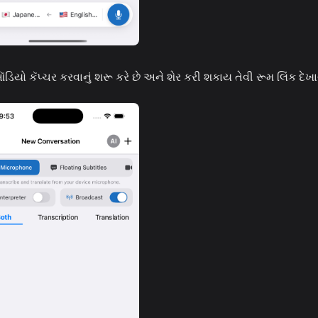
યો કૅપ્ચર કરવાનું શરૂ કરે છે અને શેર કરી શકાય તેવી રૂમ લિંક દેખા