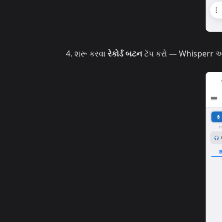
શરૂ કરવા
રેકોર્ડ બટન
ટૅપ કરો — Whisperr ઑડિ