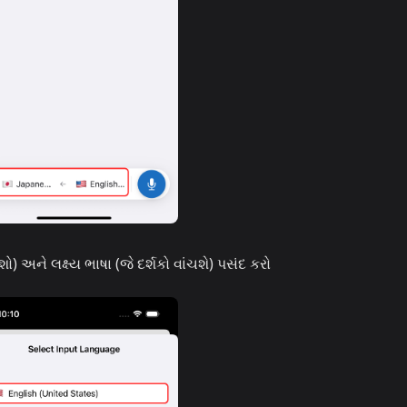
શો) અને લક્ષ્ય ભાષા (જે દર્શકો વાંચશે) પસંદ કરો