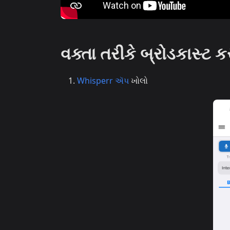
વક્તા તરીકે બ્રોડકાસ્ટ 
Whisperr ઍપ
ખોલો