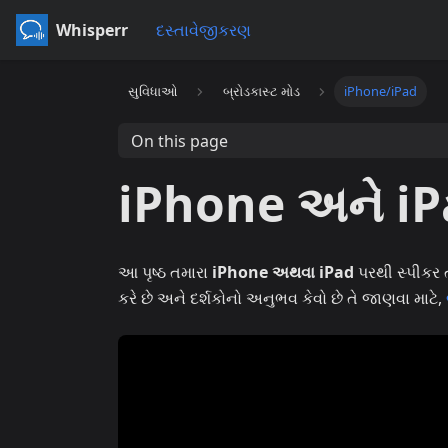
Whisperr
દસ્તાવેજીકરણ
સુવિધાઓ
બ્રોડકાસ્ટ મોડ
iPhone/iPad
On this page
iPhone અને iPa
આ પૃષ્ઠ તમારા
iPhone અથવા iPad
પરથી સ્પીકર ત
કરે છે અને દર્શકોનો અનુભવ કેવો છે તે જાણવા માટે,