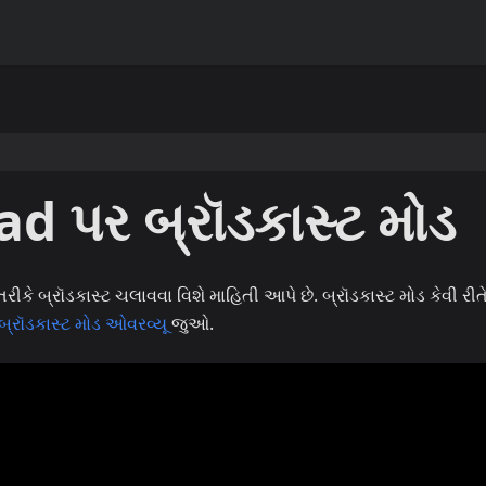
d પર બ્રૉડકાસ્ટ મોડ
રીકે બ્રૉડકાસ્ટ ચલાવવા વિશે માહિતી આપે છે. બ્રૉડકાસ્ટ મોડ કેવી રીત
બ્રૉડકાસ્ટ મોડ ઓવરવ્યૂ
જુઓ.