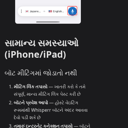
સામાન્ય સમસ્યાઓ
(iPhone/iPad)
બૉટ મીટિંગમાં જોડાતો નથી
મીટિંગ લિંક તપાસો
— ખાતરી કરો કે તમે
સંપૂર્ણ, માન્ય મીટિંગ લિંક પેસ્ટ કરી છે
બૉટને પ્રવેશ આપો
— હોસ્ટે વેઇટિંગ
રૂમમાંથી Whisperr બૉટને અંદર આવવા
દેવો પડી શકે છે
તમારું ઇન્ટરનેટ કનેક્શન તપાસો
— બૉટને