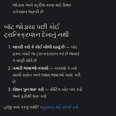
જોડાવા અને સ્ટ્રીમ કરવા માટે સ્થિર
કનેક્શન જરૂરી છે
બૉટ જોડાયા પછી કોઈ
ટ્રાન્સ્ક્રિપ્શન દેખાતું નથી
ખાતરી કરો કે કોઈ બોલી રહ્યું છે
— બૉટ
ફક્ત ત્યારે જ ટ્રાન્સ્ક્રાઇબ કરે છે જ્યારે
તે વાણી શોધે છે
તમારી ભાષાઓ તપાસો
— ચકાસો કે તમે
સાચી સ્રોત અને લક્ષ્ય ભાષાઓ પસંદ કરી
છે
સેશન પુનઃશરૂ કરો
— મીટિંગ બૉટ બંધ કરો
અને ફરીથી શરૂ કરો
હજી કામ કરતું નથી?
સહાયતા માટે સંપર્ક કરો