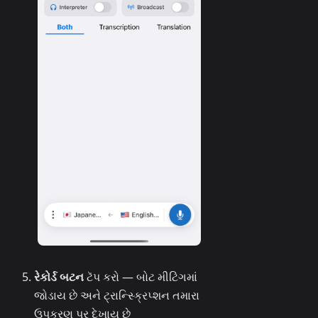
રેકોર્ડ બટન
ટૅપ કરો — બોટ મીટિંગમાં
જોડાય છે અને ટ્રાન્સ્ક્રિપ્શન તમારા
ઉપકરણ પર દેખાય છે