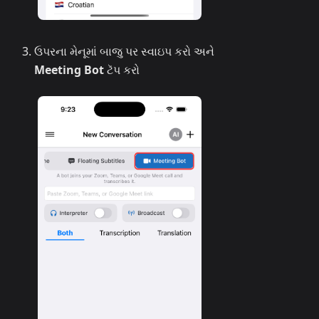
ઉપરના મેનૂમાં બાજુ પર સ્વાઇપ કરો અને
Meeting Bot
ટૅપ કરો