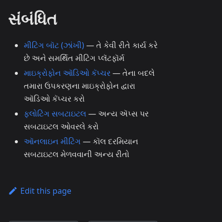
સંબંધિત
મીટિંગ બૉટ (ઝાંખી)
— તે કેવી રીતે કાર્ય કરે
છે અને સમર્થિત મીટિંગ પ્લૅટફૉર્મ
માઇક્રોફોન ઑડિઓ કૅપ્ચર
— તેના બદલે
તમારા ઉપકરણના માઇક્રોફોન દ્વારા
ઑડિઓ કૅપ્ચર કરો
ફ્લોટિંગ સબટાઇટલ
— અન્ય ઍપ્સ પર
સબટાઇટલ ઓવરલે કરો
ઑનલાઇન મીટિંગ
— કૉલ દરમિયાન
સબટાઇટલ મેળવવાની અન્ય રીતો
Edit this page