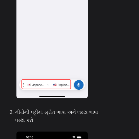
નીચેની પટ્ટીમાં સ્રોત ભાષા અને લક્ષ્ય ભાષા
પસંદ કરો