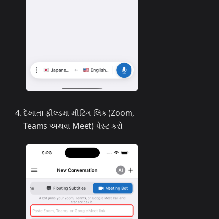
દેખાતા ફીલ્ડમાં મીટિંગ લિંક (Zoom,
Teams અથવા Meet) પેસ્ટ કરો