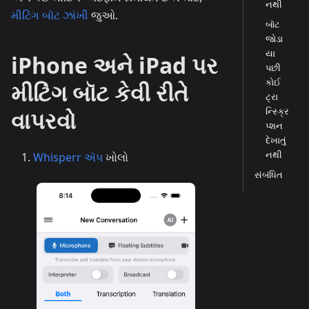
નથી
મીટિંગ બૉટ ઝાંખી
જુઓ.
બૉટ
જોડા
યા
iPhone અને iPad પર
પછી
કોઈ
મીટિંગ બૉટ કેવી રીતે
ટ્રા
ન્સ્ક્રિ
વાપરવો
પ્શન
દેખાતું
નથી
Whisperr ઍપ
ખોલો
સંબંધિત