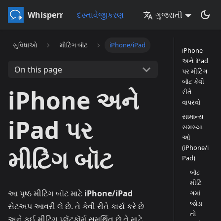
Whisperr
દસ્તાવેજીકરણ
ગુજરાતી
સુવિધાઓ
મીટિંગ બૉટ
iPhone/iPad
iPhone
અને iPad
On this page
પર મીટિંગ
બૉટ કેવી
iPhone અને
રીતે
વાપરવો
સામાન્ય
iPad પર
સમસ્યા
ઓ
(iPhone/i
મીટિંગ બૉટ
Pad)
બૉટ
મીટિં
આ પૃષ્ઠ મીટિંગ બૉટ માટે
iPhone/iPad
ગમાં
જોડા
સેટઅપ આવરી લે છે. તે કેવી રીતે કાર્ય કરે છે
તો
અને કઈ મીટિંગ પ્લૅટફૉર્મ સમર્થિત છે તે માટે,