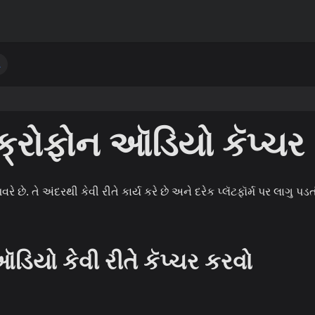
પ
્રોફોન ઑડિયો કૅપ્ચર
છે. તે અંદરથી કેવી રીતે કાર્ય કરે છે અને દરેક પ્લૅટફૉર્મ પર લાગુ પડત
ડિયો કેવી રીતે કૅપ્ચર કરવો