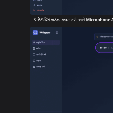
રેકૉર્ડિંગ બટન
ક્લિક કરો અને
Microphone 