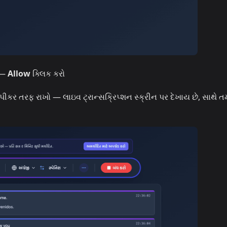
 —
Allow
ક્લિક કરો
પીકર તરફ રાખો — લાઇવ ટ્રાન્સક્રિપ્શન સ્ક્રીન પર દેખાય છે, સાથે ત