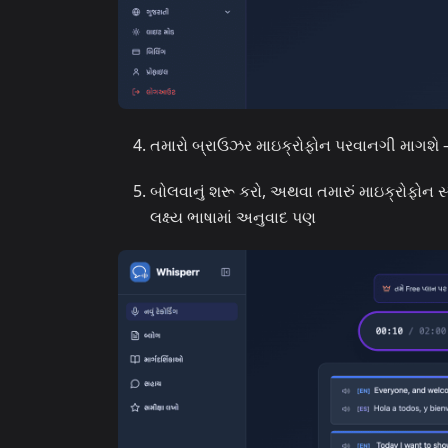
તમારો બ્રાઉઝર માઇક્રોફોન પરવાનગી માગશે
બોલવાનું શરૂ કરો, અથવા તમારું માઇક્રોફોન સ્
લક્ષ્ય ભાષામાં અનુવાદ પણ