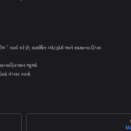
ીতે કાર્ય કરે છે, સમર્થિત પ્લૅટફૉર્મ અને સામાન્ય ટિપ્સ
્રાન્સક્રિપ્શન જુઓ
યો કૅપ્ચર કરવો
M