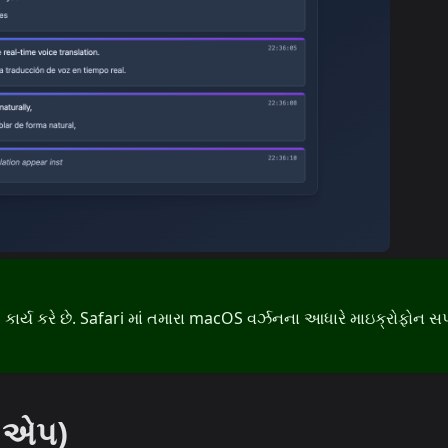
ે કાર્ય કરે છે. Safari માં તમારા macOS વર્ઝનના આધારે માઇક્રોફોન સપો
બ એપ)