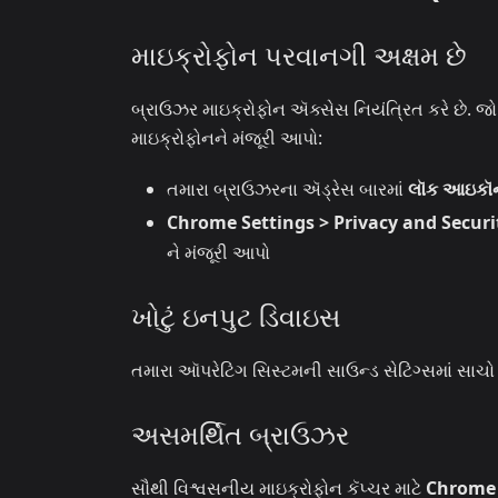
માઇક્રોફોન પરવાનગી અક્ષમ છે
બ્રાઉઝર માઇક્રોફોન ઍક્સેસ નિયંત્રિત કરે છે. જો ક
માઇક્રોફોનને મંજૂરી આપો:
તમારા બ્રાઉઝરના ઍડ્રેસ બારમાં
લૉક આઇકૉ
Chrome Settings > Privacy and Securi
ને મંજૂરી આપો
ખોટું ઇનપુટ ડિવાઇસ
તમારા ઑપરેટિંગ સિસ્ટમની સાઉન્ડ સેટિંગ્સમાં સાચો
અસમર્થિત બ્રાઉઝર
સૌથી વિશ્વસનીય માઇક્રોફોન કૅપ્ચર માટે
Chrome