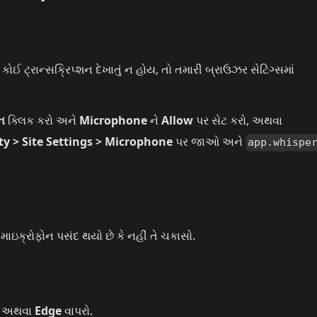
ોઈ ટ્રાન્સક્રિપ્શન દેખાતું ન હોય, તો તમારી બ્રાઉઝર સેટિંગ્સમાં
ન
ક્લિક કરો અને
Microphone
ને
Allow
પર સેટ કરો, અથવા
ty > Site Settings > Microphone
પર જાઓ અને
app.whispe
 માઇક્રોફોન પસંદ થયો છે કે નહીં તે ચકાસો.
અથવા
Edge
વાપરો.