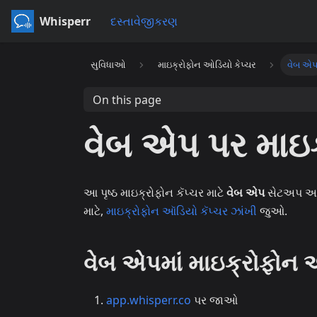
Whisperr
દસ્તાવેજીકરણ
સુવિધાઓ
માઇક્રોફોન ઓડિયો કેપ્ચર
વેબ એ
On this page
વેબ એપ પર માઇક
આ પૃષ્ઠ માઇક્રોફોન કૅપ્ચર માટે
વેબ એપ
સેટઅપ આવરે 
માટે,
માઇક્રોફોન ઑડિયો કૅપ્ચર ઝાંખી
જુઓ.
વેબ એપમાં માઇક્રોફોન ઑ
app.whisperr.co
પર જાઓ