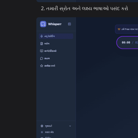
તમારી સ્રોત અને લક્ષ્ય ભાષાઓ પસંદ કરો