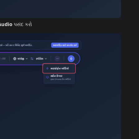
Audio
પસંદ કરો