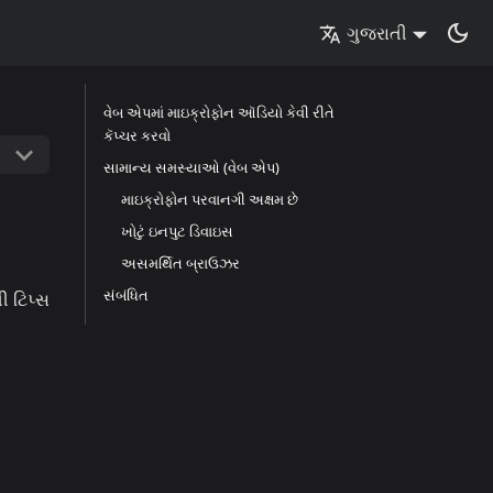
ગુજરાતી
વેબ એપમાં માઇક્રોફોન ઑડિયો કેવી રીતે
કૅપ્ચર કરવો
સામાન્ય સમસ્યાઓ (વેબ એપ)
માઇક્રોફોન પરવાનગી અક્ષમ છે
ખોટું ઇનપુટ ડિવાઇસ
અસમર્થિત બ્રાઉઝર
સંબંધિત
ી ટિપ્સ