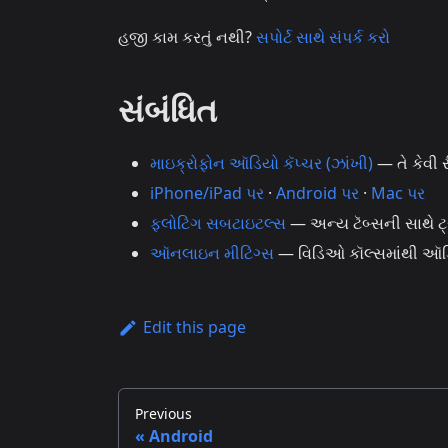
હજી કામ કરતું નથી?
સપોર્ટ સાથે સંપર્ક કરો
સંબંધિત
માઇક્રોફોન ઑડિયો કૅપ્ચર (ઝાંખી)
— તે કેવી ર
iPhone/iPad પર
·
Android પર
·
Mac પર
ફ્લોટિંગ સબટાઇટલ્સ
— અન્ય ટૅબ્સની સાથે ટ
ઑનલાઇન મીટિંગ્સ
— વિડિઓ કૉલ્સમાંથી ઑડિ
Edit this page
Previous
Android