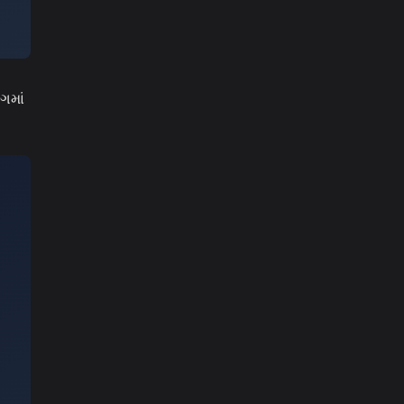
ંગમાં