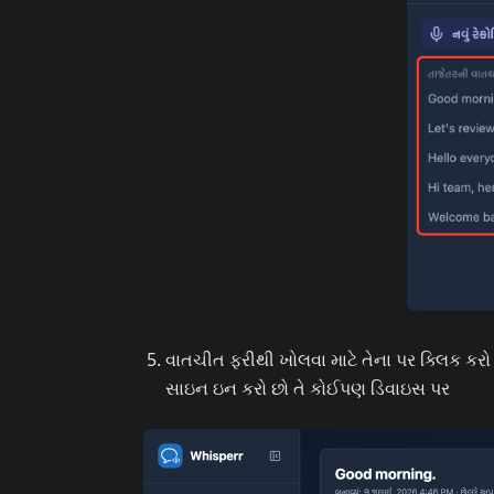
વાતચીત ફરીથી ખોલવા માટે તેના પર ક્લિક કરો — 
સાઇન ઇન કરો છો તે કોઈપણ ડિવાઇસ પર