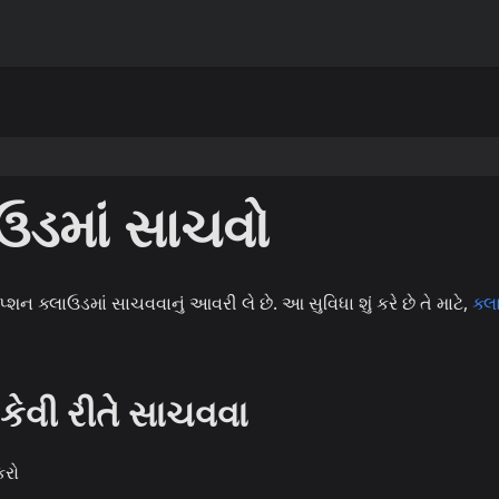
ઉડમાં સાચવો
િપ્શન ક્લાઉડમાં સાચવવાનું આવરી લે છે. આ સુવિધા શું કરે છે તે માટે,
ક્લ
ં કેવી રીતે સાચવવા
રો