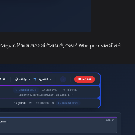
અને અનુવાદ રિઅલ ટાઇમમાં દેખાય છે, જ્યારે Whisperr વાતચીતને