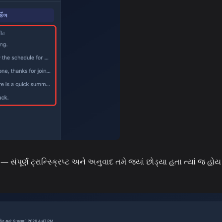
સંપૂર્ણ ટ્રાન્સ્ક્રિપ્ટ અને અનુવાદ તમે જ્યાં છોડ્યા હતા ત્યાં જ હોય 