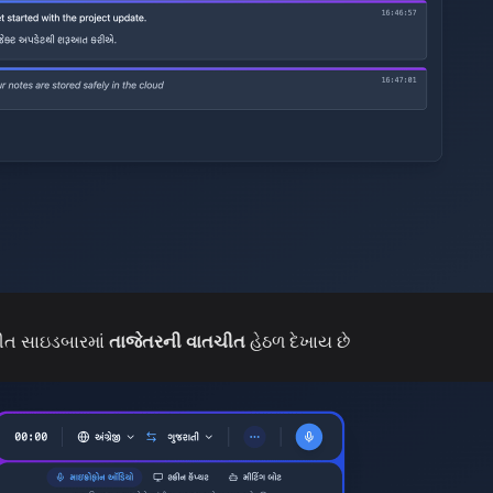
ીત સાઇડબારમાં
તાજેતરની વાતચીત
હેઠળ દેખાય છે