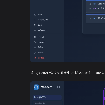
પૂરું થાય ત્યારે
બંધ કરો
પર ક્લિક કરો — વાતચ