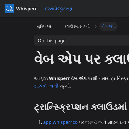
Whisperr
દસ્તાવેજીકરણ
સુવિધાઓ
ક્લાઉડમાં સાચવો
વેબ એપ
On this page
વેબ એપ પર ક્લા
આ પૃષ્ઠ
Whisperr વેબ એપ
પરથી તમારા ટ્રાન્સ્ક્ર
સાચવો ઝાંખી
જુઓ.
ટ્રાન્સ્ક્રિપ્શન ક્લાઉડમા
app.whisperr.co
પર જાઓ અને સાઇન ઇન ક