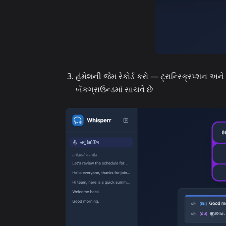
હંમેશની જેમ રેકોર્ડ કરો — ટ્રાન્સ્ક્રિપ્શન 
બૅકગ્રાઉન્ડમાં સાચવે છે