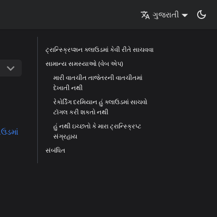
ગુજરાતી
ટ્રાન્સ્ક્રિપ્શન ક્લાઉડમાં કેવી રીતે સાચવવા
સામાન્ય સમસ્યાઓ (વેબ એપ)
મારી વાતચીત તાજેતરની વાતચીતમાં
દેખાતી નથી
રેકોર્ડિંગ દરમિયાન હું ક્લાઉડમાં સાચવો
ટૉગલ કરી શકતો નથી
હું નથી ઇચ્છતો કે મારા ટ્રાન્સ્ક્રિપ્ટ
ાઉડમાં
સંગ્રહાય
સંબંધિત