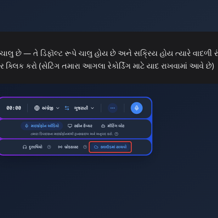
ચાલુ છે — તે ડિફૉલ્ટ રૂપે ચાલુ હોય છે અને સક્રિય હોય ત્યારે વાદળી ર
ર ક્લિક કરો (સેટિંગ તમારા આગલા રેકોર્ડિંગ માટે યાદ રાખવામાં આવે છે)