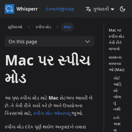
Whisperr
દસ્તાવેજીકરણ
ગુજરાતી
સુવિધાઓ
સ્પીચ મોડ
Mac
Mac પર
સ્પીચ મોડ
On this page
કેવી રીતે
વાપરવો
Mac પર સ્પીચ
સામાન્ય
સમસ્યા
ઓ (Mac)
મોડ
કોઈ
ઑડિ
યો
બોલા
આ પૃષ્ઠ સ્પીચ મોડ માટે
Mac
સેટઅપ આવરી લે
તું
છે. તે કેવી રીતે કાર્ય કરે છે અને ઉપયોગના
નથી
કિસ્સાઓ માટે,
સ્પીચ મોડ ઓવરવ્યૂ
જુઓ.
ઇકો
અથ
સ્પીચ મોડ દરેક પૂર્ણ થયેલ અનુવાદને તમારા
વા