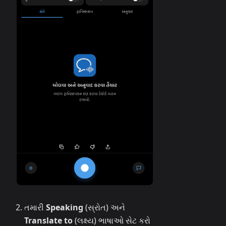
તમારી
Speaking
(સ્રોત) અને
Translate to
(લક્ષ્ય) ભાષાઓ સેટ કરો