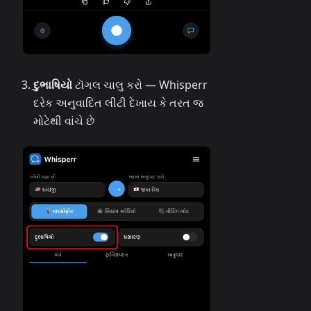
દુભાષિયો
ટૉગલ ચાલુ કરો — Whisperr
દરેક અનુવાદિત લીટી દેખાય કે તરત જ
મોટેથી વાંચે છે