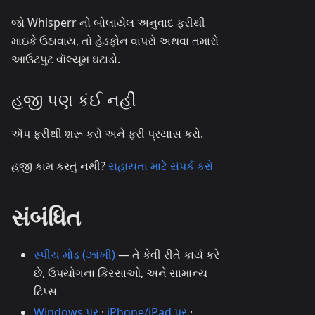
જો Whisperr નો બોલાયેલ અનુવાદ ફરીથી
માઇકે ઉઠાવાય, તો હેડફોન વાપરો અથવા તમારો
આઉટપુટ વૉલ્યૂમ ઘટાડો.
હજી પણ કંઈ નહીં
ઍપ ફરીથી શરૂ કરો અને ફરી પ્રયાસ કરો.
હજી કામ કરતું નથી?
સહાયતા માટે સંપર્ક કરો
સંબંધિત
સ્પીચ મોડ (ઝાંખી)
— તે કેવી રીતે કાર્ય કરે
છે, ઉપયોગના કિસ્સાઓ, અને સામાન્ય
ટિપ્સ
Windows પર
·
iPhone/iPad પર
·