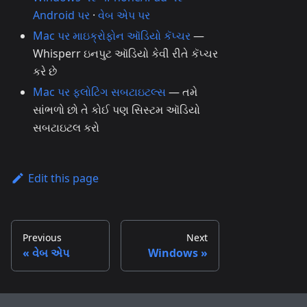
Android પર
·
વેબ એપ પર
Mac પર માઇક્રોફોન ઑડિયો કૅપ્ચર
—
Whisperr ઇનપુટ ઑડિયો કેવી રીતે કૅપ્ચર
કરે છે
Mac પર ફ્લોટિંગ સબટાઇટલ્સ
— તમે
સાંભળો છો તે કોઈ પણ સિસ્ટમ ઑડિયો
સબટાઇટલ કરો
Edit this page
Previous
Next
વેબ એપ
Windows