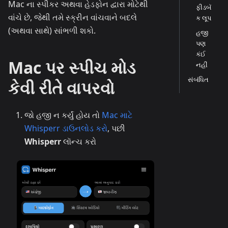
Mac ના સ્પીકર અથવા હેડફોન દ્વારા મોટેથી
ફીડબૅ
વાંચે છે, જેથી તમે સ્ક્રીન વાંચવાને બદલે
ક લૂપ
(અથવા સાથે) સાંભળી શકો.
હજી
પણ
કંઈ
Mac પર સ્પીચ મોડ
નહીં
સંબંધિત
કેવી રીતે વાપરવો
જો હજી ન કર્યું હોય તો
Mac માટે
Whisperr ડાઉનલોડ કરો
, પછી
Whisperr
લૉન્ચ કરો