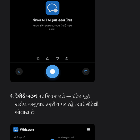
રેકોર્ડ બટન
પર ક્લિક કરો — દરેક પૂર્ણ
થયેલ અનુવાદ સ્ક્રીન પર રહે ત્યારે મોટેથી
બોલાય છે