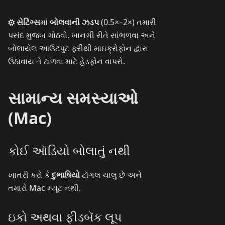
⚙ સેટિંગ્સ
માં
બોલવાની ઝડપ
(0.5×–2×) તમારી
પસંદ મુજબ ગોઠવો. ખાનગી રીતે સાંભળવા અને
બોલાયેલ આઉટપુટ ફરીથી માઇક્રોફોન દ્વારા
ઉઠાવાય તે ટાળવા માટે હેડફોન વાપરો.
સામાન્ય સમસ્યાઓ
(Mac)
કોઈ ઑડિયો બોલાતું નથી
ખાતરી કરો કે
દુભાષિયો
ટૉગલ ચાલુ છે અને
તમારો Mac મ્યૂટ નથી.
ઇકો અથવા ફીડબૅક લૂપ