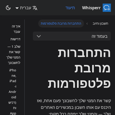
Whisperr
תיעוד
עברית
חשבון וחיוב
התחברות מרובת פלטפורמות
איך זה
עובד
בעמוד זה
דרישות
התחברות
שלב 1 —
קשר את
המנוי שלך
מרובת
לחשבונך
iPho
ne,
פלטפורמות
iPad
ו-
Andr
oid
קשר את המנוי שלך לחשבונך פעם אחת, ואז
(רכיש
היכנס עם אותו חשבון במכשירים האחרים
ות
App
שלך — והמנוי שלך ייפתח בכל מקום: