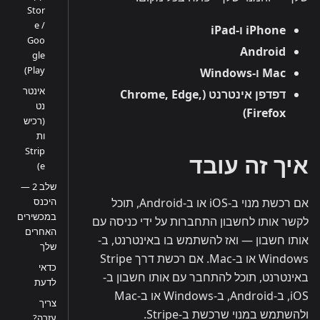
Stor
e /
iPhone ו-iPad
Goo
Android
gle
Play)
Mac ו-Windows
אינטר
דפדפן אינטרנט (Chrome, Edge,
נט
Firefox)
(רכיש
ות
Strip
איך זה עובד
e)
שלב 2 —
אם רכשת מנוי ב-iOS או ב-Android, תוכל
היכנס
במכשירים
לקשר אותו לחשבון התחברות על ידי כניסה עם
האחרים
אותו חשבון — ואז להשתמש בו באינטרנט, ב-
שלך
Windows או ב-Mac. אם רכשת דרך Stripe
כדאי
באינטרנט, תוכל להתחבר עם אותו חשבון ב-
לדעת
iOS, ב-Android, ב-Windows או ב-Mac
צריך
ולהשתמש במנוי שרכשת ב-Stripe.
עזרה?