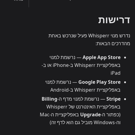
דרישות
נדרש מנוי Whisperr פעיל שנרכש באחת
מהדרכים הבאות:
Apple App Store
— נרשמת למנוי
באפליקציית Whisperr ב-iPhone או ב-
iPad
Google Play Store
— נרשמת למנוי
באפליקציית Whisperr ב-Android
Stripe
— נרשמת למנוי מדף ה-
Billing
באפליקציית האינטרנט של Whisperr
(כפתור ה-
Upgrade
באפליקציית ה-Mac
וה-Windows מוביל גם הוא לדף זה)