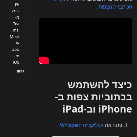
אין
הכתוביות הצפות
.
שמע
מ-
Tea
ms,
Meet
או
Zoo
m ב-
iOS
קשור
כיצד להשתמש
בכתוביות צפות ב-
iPhone וב-iPad
פתח את
אפליקציית Whisperr