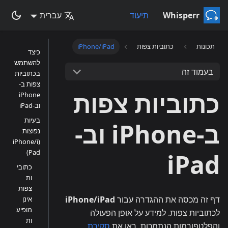
Whisperr
תיעוד
עברית
תכונות
כתוביות צפות
iPhone/iPad
כיצד
להשתמש
בעמוד זה
בכתוביות
צפות ב-
כתוביות צפות
iPhone
וב-iPad
בעיות
ב-iPhone וב-
נפוצות
(iPhone/i
Pad)
iPad
כתובי
ות
צפות
דף זה מכסה את ההגדרה עבור
iPhone/iPad
אינן
מופיע
לכתוביות צפות. למידע על אופן הפעולה
ות
והפלטפורמות הנתמכות, ראו את
סקירת