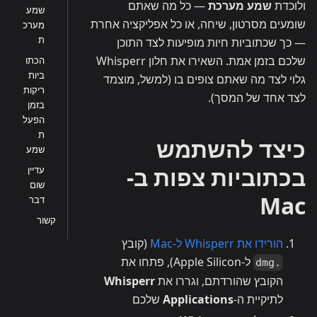
ולוכדת
שמע מערכת
— כל מה שאתם
שמע
שומעים מסרטון, שיחה, או כל אפליקציה אחרת
מערכ
ת
— כך שכתוביות חיות מופיעות לצד התוכן
שלכם בזמן אמת. השאירו את חלון Whisperr
הכתו
ביות
גלוי לצד מה שאתם צופים בו (למשל, מוצמד
ריקות
לצד אחד של המסך).
בזמן
הפעל
ת
כיצד להשתמש
שמע
בכתוביות צפות ב-
עדיין
שום
Mac
דבר
קשור
הורידו את Whisperr ל-Mac
(קובץ
ל-Apple Silicon), פתחו את
.dmg
הקובץ שהורדתם, וגררו את
Whisperr
לתיקיית ה-
Applications
שלכם