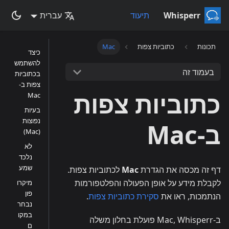
Whisperr
תיעוד
עברית
תכונות
כתוביות צפות
Mac
כיצד
להשתמש
בעמוד זה
בכתוביות
צפות ב-
כתוביות צפות
Mac
בעיות
נפוצות
ב-Mac
(Mac)
לא
נלכד
שמע
דף זה מכסה את הגדרת
Mac
לכתוביות צפות.
לקבלת מידע על אופן הפעולה והפלטפורמות
מיקרו
פון
הנתמכות, ראו את
סקירת כתוביות צפות
.
נבחר
במקו
ב-Mac, Whisperr פועלת בחלון משלה
ם