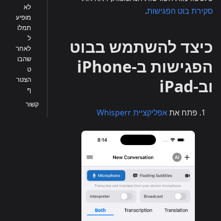
לא
סקירת בוט הפגישות
.
מופיע
תמלו
ל
כיצד להשתמש בבוט
לאחר
שהבו
הפגישות ב-iPhone
ט
הצטר
וב-iPad
ף
קשור
פתח את
אפליקציית Whisperr