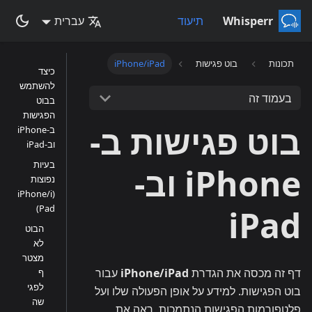
Whisperr
תיעוד
עברית
תכונות
בוט פגישות
iPhone/iPad
כיצד
להשתמש
בעמוד זה
בבוט
הפגישות
בוט פגישות ב-
ב-iPhone
וב-iPad
בעיות
iPhone וב-
נפוצות
(iPhone/i
Pad)
iPad
הבוט
לא
מצטר
דף זה מכסה את הגדרת
iPhone/iPad
עבור
ף
לפגי
בוט הפגישות. למידע על אופן הפעולה שלו ועל
שה
פלטפורמות הפגישות הנתמכות, ראה את