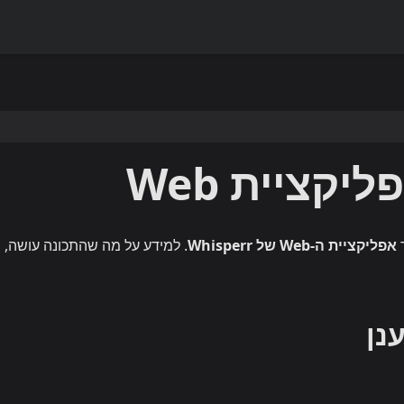
קציית Web
אפליקציית ה-Web של Whisperr
. למידע על מה שהתכונה עושה, 
נן