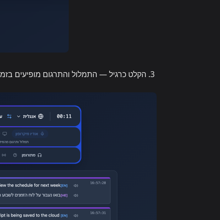
הקלט כרגיל — התמלול והתרגום מופיעים בזמן אמת בזמן ש-Whisperr