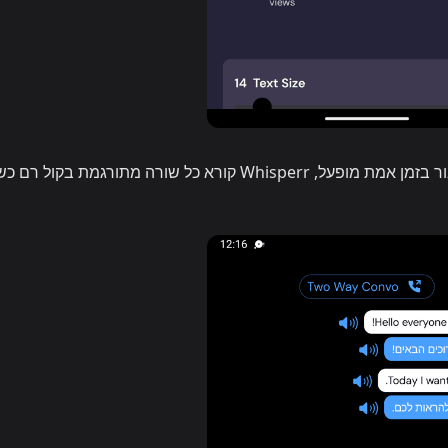
כדי להתחיל — כאשר דיבור בזמן אמת מופעל, Whisperr קורא כל שורה מתורגמת בקול 