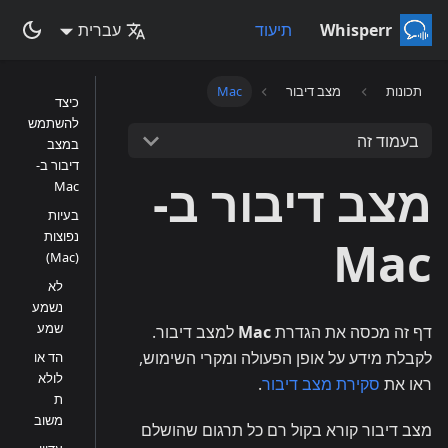
Whisperr
תיעוד
עברית
תכונות
מצב דיבור
Mac
כיצד
להשתמש
בעמוד זה
במצב
דיבור ב-
מצב דיבור ב-
Mac
בעיות
נפוצות
Mac
(Mac)
לא
נשמע
שמע
דף זה מכסה את הגדרת
Mac
למצב דיבור.
לקבלת מידע על אופן הפעולה ומקרי השימוש,
הד או
לולא
ראו את
סקירת מצב דיבור
.
ת
משוב
מצב דיבור קורא בקול רם כל תרגום שהושלם