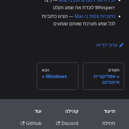
לכידת אודיו ממיקרופון ב-Mac
— כיצד
Whisperr לוכדת את שמע הקלט
כתוביות צפות ב-Mac
— הציגו כתוביות
לכל שמע מערכת שאתם שומעים
ערוך דף זה
הקודם
הבא
אפליקציית
Windows
אינטרנט
תיעוד
קהילה
עוד
תחילת
Discord
GitHub