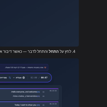
לחץ על
התחל
והתחל לדבר — כאשר דיבור אוטומטי מופעל, Whisperr מקריא כל ש