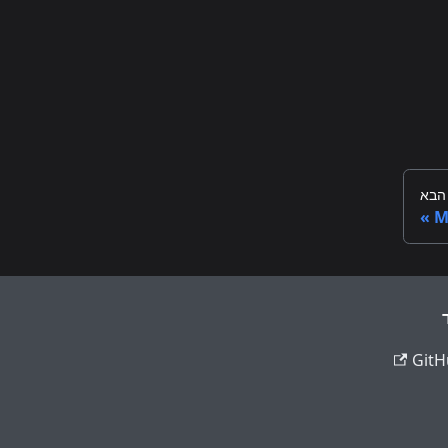
הבא
M
GitH