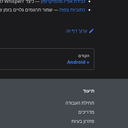
לכידת אודיו מהמיקרופון
— כיצד Whisperr לוכד את אודיו הקלט
כתוביות צפות
— שמור תרגומים גלויים בזמן ש
ערוך דף זה
הקודם
Android
תיעוד
תחילת העבודה
מדריכים
פתרון בעיות