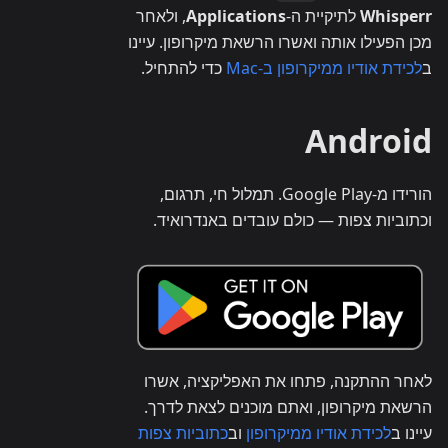
Whisperr
לתיקיית ה-
Applications
, ולאחר
מכן הפעילו אותה ואשרו הרשאת מיקרופון. עיינו
ב
לכידת אודיו ממיקרופון ב-Mac
כדי להתחיל.
Android
הורידו מ-Google Play. תמלול חי, תרגום,
וכתוביות צפות — כולם עובדים באנדרואיד.
לאחר ההתקנה, פתחו את האפליקציה, אשרו
הרשאת מיקרופון, ואתם מוכנים לצאת לדרך.
עיינו ב
לכידת אודיו ממיקרופון
וב
כתוביות צפות