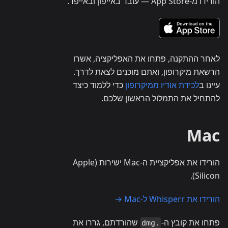
הורידו מ-App Store — עובד באייפון ובאייפד.
לאחר ההתקנה, פתחו את האפליקציה, אשרו
הרשאת מיקרופון, ואתם מוכנים לצאת לדרך.
עיינו ב
לכידת אודיו ממיקרופון
כדי ללמוד כיצד
להתחיל את התמלול הראשון שלכם.
Mac
הורידו את אפליקציית ה-Mac ישירות (Apple
Silicon).
הורידו את Whisperr ל-Mac →
פתחו את קובץ ה-
שהורדתם, גררו את
.dmg