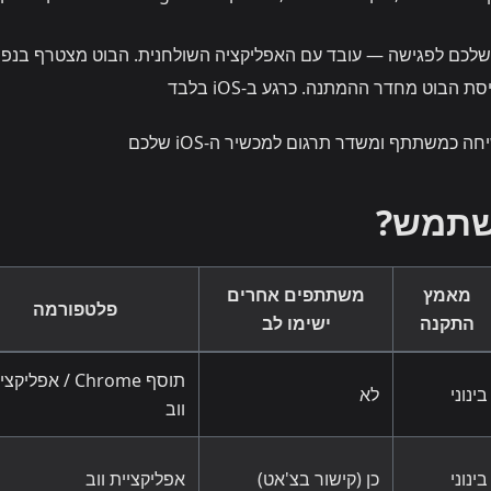
 שלכם לפגישה — עובד עם האפליקציה השולחנית. הבוט מצטרף בנפ
בוט מחדר ההמתנה. כרגע ב-iOS בלבד
השתמש?
מאמץ
משתתפים אחרים
פלטפורמה
התקנה
ישימו לב
תוסף Chrome / אפליק
בינוני
לא
ווב
בינוני
כן (קישור בצ'אט)
אפליקציית ווב