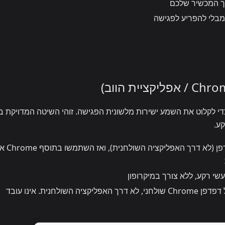
 המכשיר שלכם
בלי להפריע לפגישה
רפו לפגישה בדפדפן והשתמשו ב-Whisperr כדי לקלוט את השמע ישירות מלשונית הפגישה. זוהי השיטה המדויקת
קע.
הצטרפו לפגישה דרך הדפדפן (לא דרך האפליקציה השולחנית), ואז 
י רקע, ללא צורך במיקרופון
חובה להצטרף לפגישה בלשונית של דפדפן Chrome שולחני, לא דרך האפליקציה השולחנית. אינו עובד