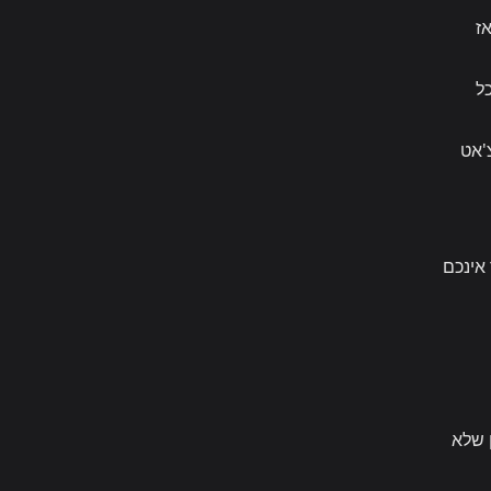
אז
ל
'אט
 כאשר אינכם
 שלא