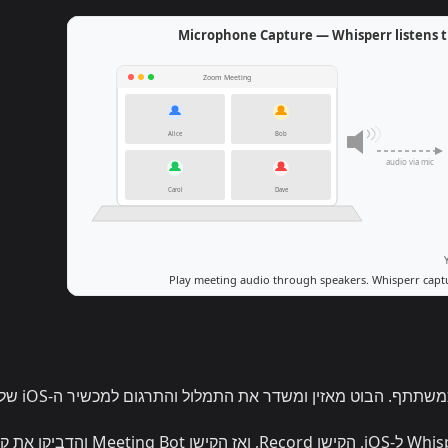
השתמשו באפליקציית Whisperr ל-iOS, הקישו Record, ואז הקישו ting Bot