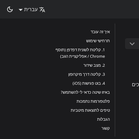
עברית
איך זה עובד
תרחישי שימוש
1. קליטת לשונית דפדפן (תוסף
Chrome / אפליקציית הווב)
2. מצב שידור
3. קליטה דרך מיקרופון
4. בוט פגישות (iOS)
אמת. ישנן דרכים
באיזו שיטה כדאי לי להשתמש?
פלטפורמות נתמכות
טיפים לתוצאות מיטביות
הגבלות
קשור