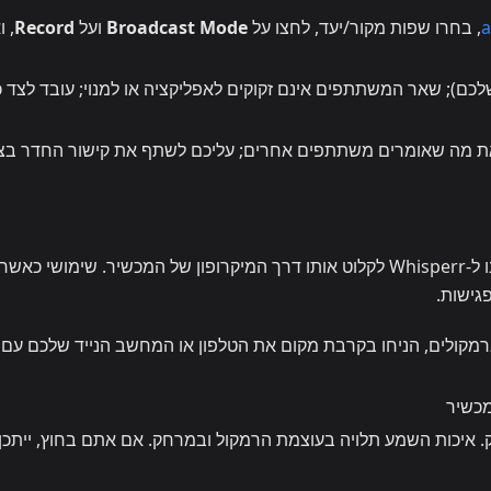
a
, בחרו שפות מקור/יעד, לחצו על
Broadcast Mode
ועל
Record
, ו
לכם); שאר המשתתפים אינם זקוקים לאפליקציה או למנוי; עובד לצד כ
את מה שאומרים משתתפים אחרים; עליכם לשתף את קישור החדר בצ
הפעילו את שמע הפגישה דרך הרמקולים שלכם ותנו ל-Whisperr לקלוט אותו דרך המיקרופון של המכשיר. שימושי
גישות.
מקולים, הניחו בקרבת מקום את הטלפון או המחשב הנייד שלכם עם
מכשיר
. איכות השמע תלויה בעוצמת הרמקול ובמרחק. אם אתם בחוץ, ייתכן