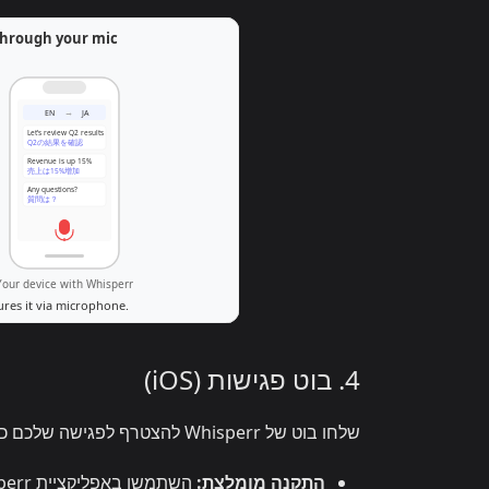
4. בוט פגישות (iOS)
שלחו בוט של Whisperr להצטרף לפגישה שלכם כמשתתף. הבוט מאזין ומשדר את התמלול והתרגום למכשיר ה-iOS שלכם.
התקנה מומלצת: