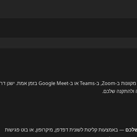
השתמשו ב-Whisperr כדי לתמלל ולתרגם פגישות מקוונות ב-Zoom, ב-Teams או ב-Google Meet בזמן 
ולהתקנה שלכם.
— באמצעות קליטת לשונית דפדפן, מיקרופון, או בוט פגישות