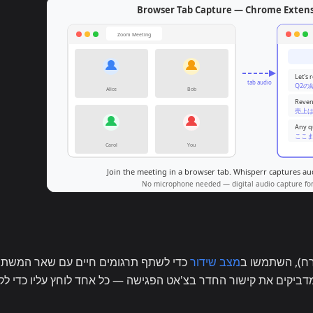
ח), השתמשו ב
מצב שידור
כדי לשתף תרגומים חיים עם שאר המשתת
 קולטים את המיקרופון שלכם עם Whisperr ומדביקים את קישור החדר בצ'אט הפגישה — כל אחד לוחץ עליו כדי 