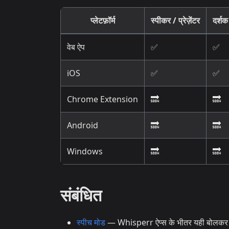
प्लेटफ़ॉर्म
स्पीकर / प्रेज़ेंटर
दर्शक
वेब ऐप
✅
✅
iOS
✅
✅
Chrome Extension
🔜
🔜
Android
🔜
🔜
Windows
🔜
🔜
संबंधित
स्पीच मोड
— Whisperr ऐप्स के भीतर यही बोलकर सु